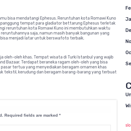
Fe
, kamu bisa mendatangi Ephesus. Reruntuhan kota Romawi Kuno
Ja
a panggung tempat para gladiator bettarung Ephesus terletak
ungi reruntuhan kota Romawi Kuno ini membutuhkan waktu
D
isa reruntuhannya saja, namun masih banyak bangunan yang
 bisa menjadi latar untuk berswafoto terbaik.
N
Oc
ja oleh-oleh khas. Tempat wisata di Turki Istanbul yang wajib
rand Bazaar. Terdapat beraneka ragam oleh-oleh yang bisa
S
an pasar tertua yang menyediakan beragam ornamen khas
oduk tekstil, kerudung dan beragam barang-barang yang terbuat
C
Un
Wi
d.
Required fields are marked
*
sl