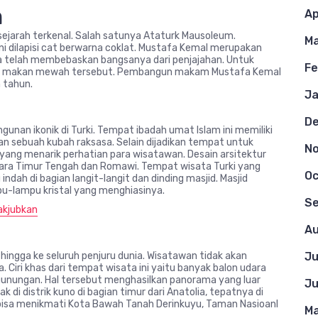
m
Ap
ejarah terkenal. Salah satunya Ataturk Mausoleum.
Ma
dilapisi cat berwarna coklat. Mustafa Kemal merupakan
sa telah membebaskan bangsanya dari penjajahan. Untuk
Fe
ah makan mewah tersebut. Pembangun makam Mustafa Kemal
 tahun.
Ja
D
gunan ikonik di Turki. Tempat ibadah umat Islam ini memiliki
n sebuah kubah raksasa. Selain dijadikan tempat untuk
N
a yang menarik perhatian para wisatawan. Desain arsitektur
ara Timur Tengah dan Romawi. Tempat wisata Turki yang
Oc
ndah di bagian langit-langit dan dinding masjid. Masjid
pu-lampu kristal yang menghiasinya.
S
akjubkan
Au
 hingga ke seluruh penjuru dunia. Wisatawan tidak akan
Ju
iri khas dari tempat wisata ini yaitu banyak balon udara
gunungan. Hal tersebut menghasilkan panorama yang luar
Ju
k di distrik kuno di bagian timur dari Anatolia, tepatnya di
 bisa menikmati Kota Bawah Tanah Derinkuyu, Taman Nasioanl
Ma