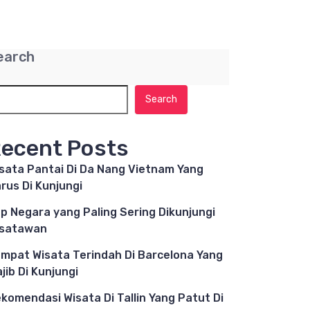
earch
Search
ecent Posts
sata Pantai Di Da Nang Vietnam Yang
rus Di Kunjungi
p Negara yang Paling Sering Dikunjungi
isatawan
mpat Wisata Terindah Di Barcelona Yang
jib Di Kunjungi
komendasi Wisata Di Tallin Yang Patut Di