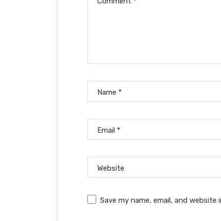
Comment
*
Name
*
Email
*
Website
Save my name, email, and website i