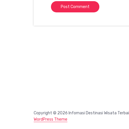
Copyright © 2026 Infomasi Destinasi Wisata Terba
WordPress Theme