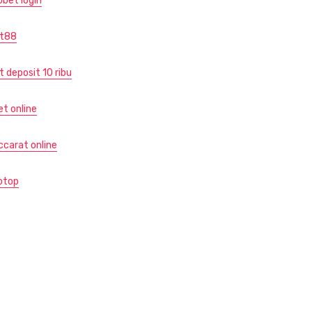
obet login
ot88
t deposit 10 ribu
et online
ccarat online
otop