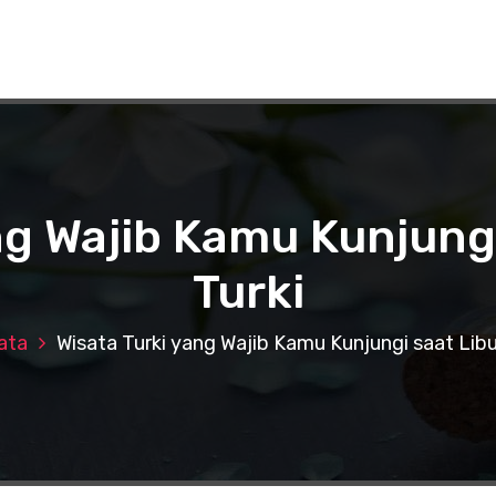
ng Wajib Kamu Kunjungi
Turki
ata
Wisata Turki yang Wajib Kamu Kunjungi saat Libur