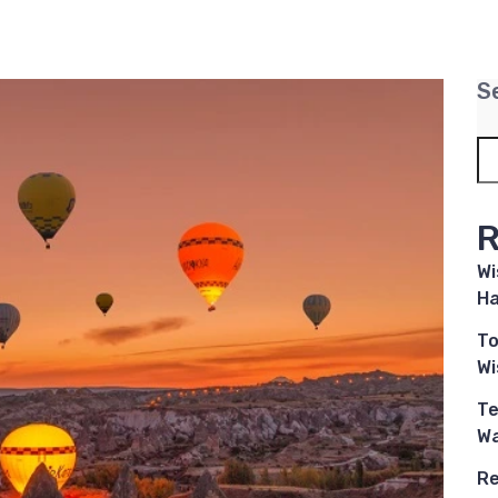
S
R
Wi
Ha
To
W
Te
Wa
Re