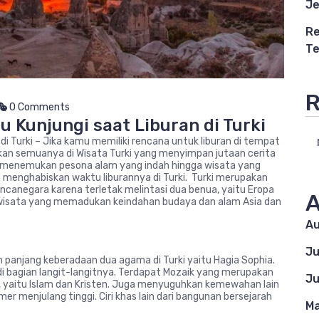
Je
Re
Te
R
0 Comments
u Kunjungi saat Liburan di Turki
di Turki – Jika kamu memiliki rencana untuk liburan di tempat
kan semuanya di Wisata Turki yang menyimpan jutaan cerita
kan menemukan pesona alam yang indah hingga wisata yang
g menghabiskan waktu liburannya di Turki. Turki merupakan
canegara karena terletak melintasi dua benua, yaitu Eropa
A
 wisata yang memadukan keindahan budaya dan alam Asia dan
Au
Ju
panjang keberadaan dua agama di Turki yaitu Hagia Sophia.
 di bagian langit-langitnya. Terdapat Mozaik yang merupakan
Ju
 yaitu Islam dan Kristen. Juga menyuguhkan kemewahan lain
mer menjulang tinggi. Ciri khas lain dari bangunan bersejarah
Ma