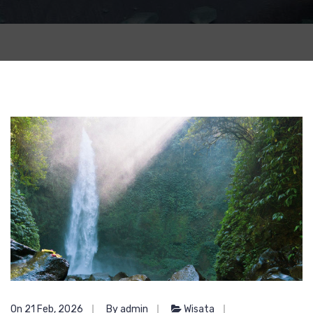
On 21 Feb, 2026
By admin
Wisata