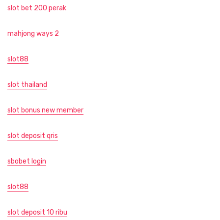
slot bet 200 perak
mahjong ways 2
slot88
slot thailand
slot bonus new member
slot deposit qris
sbobet login
slot88
slot deposit 10 ribu