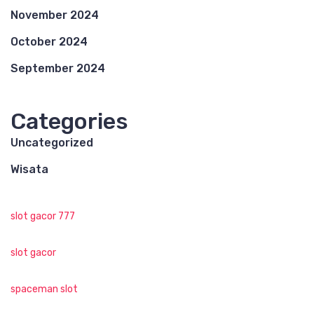
November 2024
October 2024
September 2024
Categories
Uncategorized
Wisata
slot gacor 777
slot gacor
spaceman slot