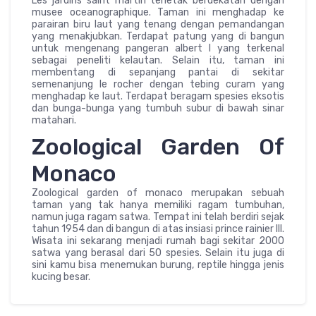
Les jardins saint martin terletak berdekatan dengan
musee oceanographique. Taman ini menghadap ke
parairan biru laut yang tenang dengan pemandangan
yang menakjubkan. Terdapat patung yang di bangun
untuk mengenang pangeran albert l yang terkenal
sebagai peneliti kelautan. Selain itu, taman ini
membentang di sepanjang pantai di sekitar
semenanjung le rocher dengan tebing curam yang
menghadap ke laut. Terdapat beragam spesies eksotis
dan bunga-bunga yang tumbuh subur di bawah sinar
matahari.
Zoological Garden Of
Monaco
Zoological garden of monaco merupakan sebuah
taman yang tak hanya memiliki ragam tumbuhan,
namun juga ragam satwa. Tempat ini telah berdiri sejak
tahun 1954 dan di bangun di atas insiasi prince rainier lll.
Wisata ini sekarang menjadi rumah bagi sekitar 2000
satwa yang berasal dari 50 spesies. Selain itu juga di
sini kamu bisa menemukan burung, reptile hingga jenis
kucing besar.