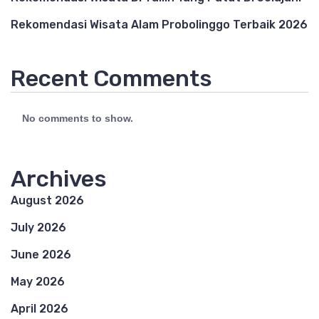
Rekomendasi Wisata Alam Probolinggo Terbaik 2026
Recent Comments
No comments to show.
Archives
August 2026
July 2026
June 2026
May 2026
April 2026