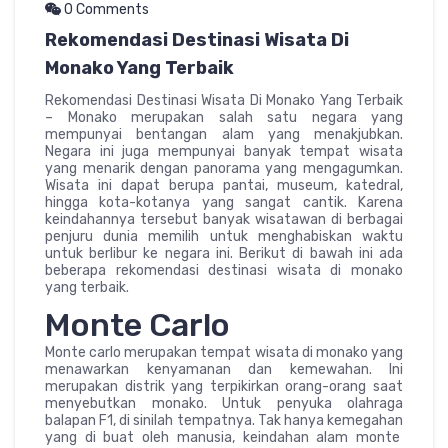
0 Comments
Rekomendasi Destinasi Wisata Di
Monako Yang Terbaik
Rekomendasi Destinasi Wisata Di Monako Yang Terbaik
– Monako merupakan salah satu negara yang
mempunyai bentangan alam yang menakjubkan.
Negara ini juga mempunyai banyak tempat wisata
yang menarik dengan panorama yang mengagumkan.
Wisata ini dapat berupa pantai, museum, katedral,
hingga kota-kotanya yang sangat cantik. Karena
keindahannya tersebut banyak wisatawan di berbagai
penjuru dunia memilih untuk menghabiskan waktu
untuk berlibur ke negara ini. Berikut di bawah ini ada
beberapa rekomendasi destinasi wisata di monako
yang terbaik.
Monte Carlo
Monte carlo merupakan tempat wisata di monako yang
menawarkan kenyamanan dan kemewahan. Ini
merupakan distrik yang terpikirkan orang-orang saat
menyebutkan monako. Untuk penyuka olahraga
balapan F1, di sinilah tempatnya. Tak hanya kemegahan
yang di buat oleh manusia, keindahan alam monte