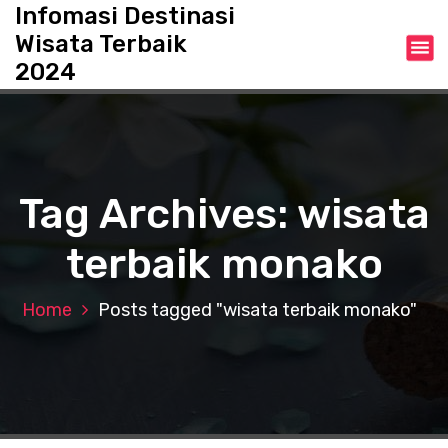
S
Infomasi Destinasi
k
Wisata Terbaik
i
2024
p
t
o
c
o
n
Tag Archives: wisata
t
e
terbaik monako
n
t
Home
Posts tagged "wisata terbaik monako"