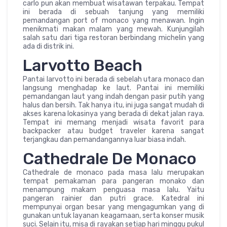
carlo pun akan membuat wisatawan terpakau. Tempat
ini berada di sebuah tanjung yang memiliki
pemandangan port of monaco yang menawan. Ingin
menikmati makan malam yang mewah. Kunjungilah
salah satu dari tiga restoran berbindang michelin yang
ada di distrik ini.
Larvotto Beach
Pantai larvotto ini berada di sebelah utara monaco dan
langsung menghadap ke laut. Pantai ini memiliki
pemandangan laut yang indah dengan pasir putih yang
halus dan bersih. Tak hanya itu, ini juga sangat mudah di
akses karena lokasinya yang berada di dekat jalan raya.
Tempat ini memang menjadi wisata favorit para
backpacker atau budget traveler karena sangat
terjangkau dan pemandangannya luar biasa indah.
Cathedrale De Monaco
Cathedrale de monaco pada masa lalu merupakan
tempat pemakaman para pangeran monako dan
menampung makam penguasa masa lalu. Yaitu
pangeran rainier dan putri grace. Katedral ini
mempunyai organ besar yang mengagumkan yang di
gunakan untuk layanan keagamaan, serta konser musik
suci. Selain itu, misa di rayakan setiap hari minggu pukul