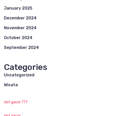
January 2025
December 2024
November 2024
October 2024
September 2024
Categories
Uncategorized
Wisata
slot gacor 777
slot gacor