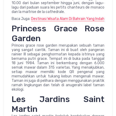
10.00 dari bulan september hingga juni, dengan lagu-
lagu dari paduan suara les petits chanteurs de monaco
dan la maitrise de la cathedrale.
Baca Juga:
Destinasi Wisata Alam Di Bahrain Yang Indah
Princess Grace Rose
Garden
Princes grace rose garden merupakan sebuah taman
yang sangat cantik. Taman ini di buat oleh pangeran
rainier lll sebagai penghormatan kepada istrinya yang
bernama putri grace. Tempat ini di buka pada tanggal
18 juni 1984. Taman ini berkembang dengan 6.000
semak mawar dalam 315 varietas. Yang menakjubkan,
setiap mawar memiliki kode QR pengenal yang
memudahkan untuk tukang kebun mengenali mawar.
Taman ini juga di pelihara dengan menggunakan praktik
ramah lingkungan dan telah di anugerahi label taman
ekologi.
Les Jardins Saint
Martin