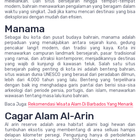
melelahkan. Dari situs bersejarah hingga tempat-tempat
modern, bahrain menawarkan pengalaman yang beragam dalam
waktu yang singkat. Jadi jika kamu mencari destinasi yang bisa
dieksplorasi dengan mudah dan efisien.
Manama
Sebagai ibu kota dan pusat budaya bahrain, manama adalah
perpaduan yang menakjubkan antara sejarah kuno, gedung
pencakar langit modern, dan tradisi yang kaya. Kota ini
menawarkan campuran landmark bersejarah, pasar tradisional
yang ramai, dan atraksi kontemporer, menjadikannya destinas
yang wajib di kunjungi di kawasan teluk. Salah satu situs
bersejarah paling penting di kota ini adalah benteng bahrain,
situs waisan dunia UNESCO yang berasal dari peradaban dilmun,
lebih dari 4.000 tahun yang lalu. Benteng yang terpelihara
dengan baik ing menghadapa garis pantai dan berisi sisa-sisa
arkeologi dari periode persia, portugis, dan islam, menawarkan
wawasan tentang masa lalu kuno bahrain.
Baca Juga:
Rekomendasi Wisata Alam Di Barbados Yang Menarik
Cagar Alam Al-Arin
Al arin reserve adalah area habitat alami bagi hewan dan
tumbuhan eksotis yang membentang di area selluas hampis
delapan kilometer persegi. Pengunjung hanya di perbolehkan