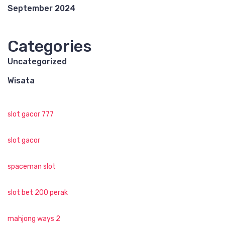
September 2024
Categories
Uncategorized
Wisata
slot gacor 777
slot gacor
spaceman slot
slot bet 200 perak
mahjong ways 2