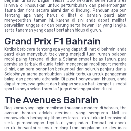
berjalan di satu bagian seluas 300 hektare, sementara area
lainnya di khususkan untuk pertumbuhan dan perkembangan
fauna dan flora secara alami dan di lindungi. Panduan apa pun
tentang apa yang harus di lihat di bahrain pasti akan
menyebutkan taman ini, karena di sini anda dapat melihat
perwakilan unggas air dan burung serta hewan liar yang langka,
serta tanaman yang dapat bertahan hidup di gurun.
Grand Prix F1 Bahrain
Ketika berbicara tentang apa yang dapat di lihat di bahrain, anda
pasti akan menyebut trek yang menjadi tuan rumah balapan
mobil paling terkenal di dunia. Selama empat belas tahun, para
pembalap terbaik di dunia telah mengendari mobil sport mereka
di sini, dan para penonton berkumpul dari seluruh penjuru dunia.
Selebihnya arena pembuktian sakhir terbuka untuk penggemar
balap dan pecandu adrenalin. Di pusat penyewaan khusus, anda
dapat menyewa gokart dan balapan sesuka hati kompetisi mobil
sport lainnya selain formula 1 juga di selenggarakan di sini.
The Avenues Bahrain
Bagi kamu yang ingin menikmati suasana modern di bahrain, the
avenue bahrain adalah destinasi yang sempurna. Mall ini
menawarkan berbagai pilihan restoran, toko-toko internasional,
serta pemandangan tepi laut yang indah. Tempat ini cocok
untuk bersantai sejenak melanjutkan perjalanan ke destinasi