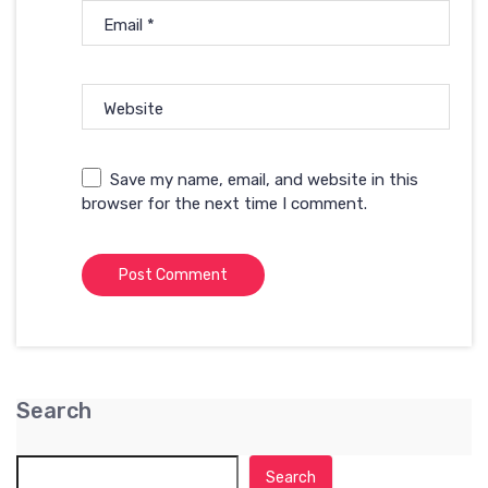
Email
*
Website
Save my name, email, and website in this
browser for the next time I comment.
Search
Search