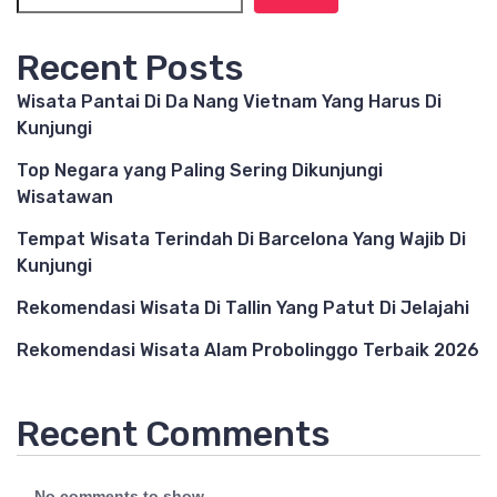
Recent Posts
Wisata Pantai Di Da Nang Vietnam Yang Harus Di
Kunjungi
Top Negara yang Paling Sering Dikunjungi
Wisatawan
Tempat Wisata Terindah Di Barcelona Yang Wajib Di
Kunjungi
Rekomendasi Wisata Di Tallin Yang Patut Di Jelajahi
Rekomendasi Wisata Alam Probolinggo Terbaik 2026
Recent Comments
No comments to show.