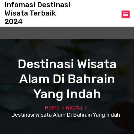
S
Infomasi Destinasi
k
Wisata Terbaik
i
2024
p
t
o
c
o
n
Destinasi Wisata
t
e
Alam Di Bahrain
n
t
Yang Indah
Home
Wisata
Destinasi Wisata Alam Di Bahrain Yang Indah