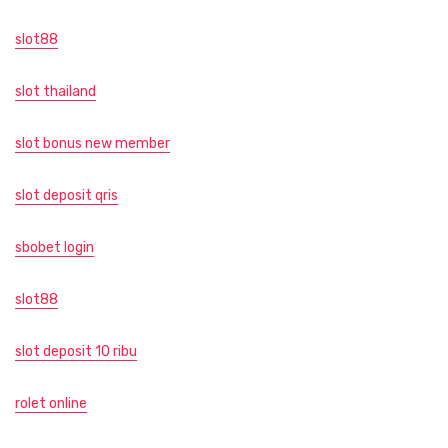
slot88
slot thailand
slot bonus new member
slot deposit qris
sbobet login
slot88
slot deposit 10 ribu
rolet online