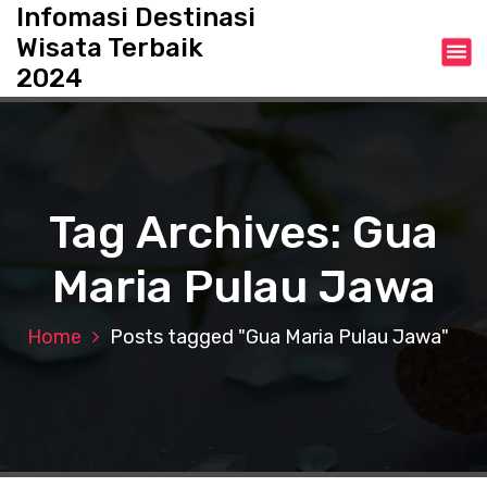
S
Infomasi Destinasi
k
Wisata Terbaik
i
2024
p
t
o
c
o
n
Tag Archives: Gua
t
e
Maria Pulau Jawa
n
t
Home
Posts tagged "Gua Maria Pulau Jawa"