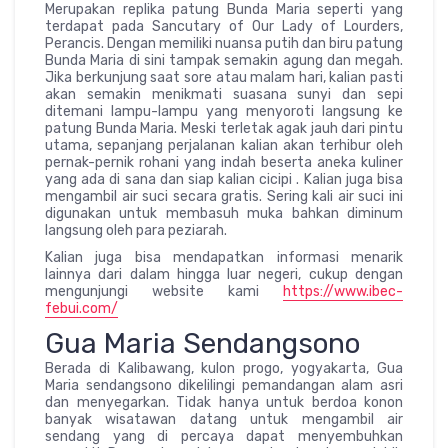
Merupakan replika patung Bunda Maria seperti yang
terdapat pada Sancutary of Our Lady of Lourders,
Perancis. Dengan memiliki nuansa putih dan biru patung
Bunda Maria di sini tampak semakin agung dan megah.
Jika berkunjung saat sore atau malam hari, kalian pasti
akan semakin menikmati suasana sunyi dan sepi
ditemani lampu-lampu yang menyoroti langsung ke
patung Bunda Maria. Meski terletak agak jauh dari pintu
utama, sepanjang perjalanan kalian akan terhibur oleh
pernak-pernik rohani yang indah beserta aneka kuliner
yang ada di sana dan siap kalian cicipi . Kalian juga bisa
mengambil air suci secara gratis. Sering kali air suci ini
digunakan untuk membasuh muka bahkan diminum
langsung oleh para peziarah.
Kalian juga bisa mendapatkan informasi menarik
lainnya dari dalam hingga luar negeri, cukup dengan
mengunjungi website kami
https://www.ibec-
febui.com/
Gua Maria Sendangsono
Berada di Kalibawang, kulon progo, yogyakarta, Gua
Maria sendangsono dikelilingi pemandangan alam asri
dan menyegarkan. Tidak hanya untuk berdoa konon
banyak wisatawan datang untuk mengambil air
sendang yang di percaya dapat menyembuhkan