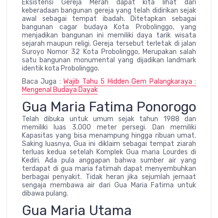
Eksistensi Gereja Merah dapat kita lihat dari
keberadaan bangunan gereja yang telah didirikan sejak
awal sebagai tempat ibadah. Ditetapkan sebagai
bangunan cagar budaya Kota Probolinggo, yang
menjadikan bangunan ini memiliki daya tarik wisata
sejarah maupun religi. Gereja tersebut terletak di jalan
Suroyo Nomor 32 Kota Probolinggo, Merupakan salah
satu bangunan monumental yang dijadikan landmark
identik kota Probolinggo.
Baca Juga :
Wajib Tahu 5 Hidden Gem Palangkaraya :
Mengenal Budaya Dayak
Gua Maria Fatima Ponorogo
Telah dibuka untuk umum sejak tahun 1988 dan
memiliki luas 3.000 meter persegi. Dan memiliki
Kapasitas yang bisa menampung hingga ribuan umat.
Saking luasnya, Gua ini diklaim sebagai tempat ziarah
terluas kedua setelah Komplek Gua maria Lourdes di
Kediri. Ada pula anggapan bahwa sumber air yang
terdapat di gua maria fatimah dapat menyembuhkan
berbagai penyakit. Tidak heran jika sejumlah jemaat
sengaja membawa air dari Gua Maria Fatima untuk
dibawa pulang.
Gua Maria Utama