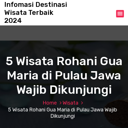
S
Infomasi Destinasi
k
Wisata Terbaik
i
2024
p
t
o
c
o
n
5 Wisata Rohani Gua
t
e
Maria di Pulau Jawa
n
t
Wajib Dikunjungi
Home
Wisata
5 Wisata Rohani Gua Maria di Pulau Jawa Wajib
Dikunjungi