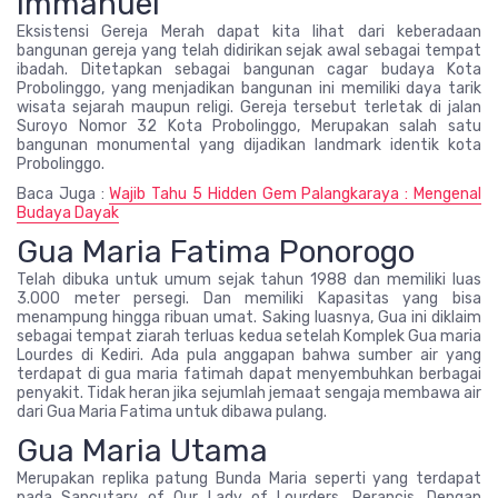
Immanuel
Eksistensi Gereja Merah dapat kita lihat dari keberadaan
bangunan gereja yang telah didirikan sejak awal sebagai tempat
ibadah. Ditetapkan sebagai bangunan cagar budaya Kota
Probolinggo, yang menjadikan bangunan ini memiliki daya tarik
wisata sejarah maupun religi. Gereja tersebut terletak di jalan
Suroyo Nomor 32 Kota Probolinggo, Merupakan salah satu
bangunan monumental yang dijadikan landmark identik kota
Probolinggo.
Baca Juga :
Wajib Tahu 5 Hidden Gem Palangkaraya : Mengenal
Budaya Dayak
Gua Maria Fatima Ponorogo
Telah dibuka untuk umum sejak tahun 1988 dan memiliki luas
3.000 meter persegi. Dan memiliki Kapasitas yang bisa
menampung hingga ribuan umat. Saking luasnya, Gua ini diklaim
sebagai tempat ziarah terluas kedua setelah Komplek Gua maria
Lourdes di Kediri. Ada pula anggapan bahwa sumber air yang
terdapat di gua maria fatimah dapat menyembuhkan berbagai
penyakit. Tidak heran jika sejumlah jemaat sengaja membawa air
dari Gua Maria Fatima untuk dibawa pulang.
Gua Maria Utama
Merupakan replika patung Bunda Maria seperti yang terdapat
pada Sancutary of Our Lady of Lourders, Perancis. Dengan