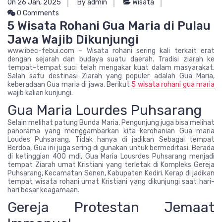
On 26 Jan, 2025
By admin
Wisata
0 Comments
5 Wisata Rohani Gua Maria di Pulau
Jawa Wajib Dikunjungi
www.ibec-febui.com – Wisata rohani sering kali terkait erat
dengan sejarah dan budaya suatu daerah. Tradisi ziarah ke
tempat-tempat suci telah mengakar kuat dalam masyarakat.
Salah satu destinasi Ziarah yang populer adalah Gua Maria,
keberadaan Gua maria di jawa. Berikut
5 wisata rohani gua maria
wajib kalian kunjungi.
Gua Maria Lourdes Puhsarang
Selain melihat patung Bunda Maria, Pengunjung juga bisa melihat
panorama yang menggambarkan kita kerohanian Gua maria
Loudes Puhsarang. Tidak hanya di jadikan Sebagai tempat
Berdoa, Gua ini juga sering di gunakan untuk bermeditasi. Berada
di ketinggian 400 mdl, Gua Maria Lousrdes Puhsarang menjadi
tempat Ziarah umat Kristiani yang terletak di Kompleks Gereja
Puhsarang, Kecamatan Senen, Kabupaten Kediri. Kerap di jadikan
tempat wisata rohani umat Kristiani yang dikunjungi saat hari-
hari besar keagamaan.
Gereja Protestan Jemaat