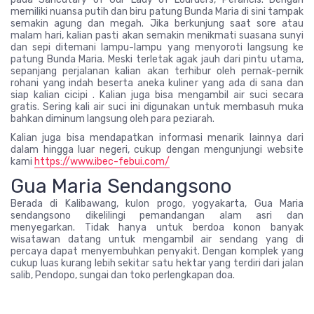
memiliki nuansa putih dan biru patung Bunda Maria di sini tampak
semakin agung dan megah. Jika berkunjung saat sore atau
malam hari, kalian pasti akan semakin menikmati suasana sunyi
dan sepi ditemani lampu-lampu yang menyoroti langsung ke
patung Bunda Maria. Meski terletak agak jauh dari pintu utama,
sepanjang perjalanan kalian akan terhibur oleh pernak-pernik
rohani yang indah beserta aneka kuliner yang ada di sana dan
siap kalian cicipi . Kalian juga bisa mengambil air suci secara
gratis. Sering kali air suci ini digunakan untuk membasuh muka
bahkan diminum langsung oleh para peziarah.
Kalian juga bisa mendapatkan informasi menarik lainnya dari
dalam hingga luar negeri, cukup dengan mengunjungi website
kami
https://www.ibec-febui.com/
Gua Maria Sendangsono
Berada di Kalibawang, kulon progo, yogyakarta, Gua Maria
sendangsono dikelilingi pemandangan alam asri dan
menyegarkan. Tidak hanya untuk berdoa konon banyak
wisatawan datang untuk mengambil air sendang yang di
percaya dapat menyembuhkan penyakit. Dengan komplek yang
cukup luas kurang lebih sekitar satu hektar yang terdiri dari jalan
salib, Pendopo, sungai dan toko perlengkapan doa.