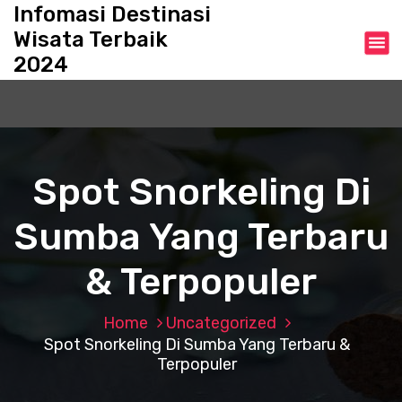
S
Infomasi Destinasi
k
Wisata Terbaik
i
2024
p
t
o
c
o
n
Spot Snorkeling Di
t
e
Sumba Yang Terbaru
n
t
& Terpopuler
Home
Uncategorized
Spot Snorkeling Di Sumba Yang Terbaru &
Terpopuler