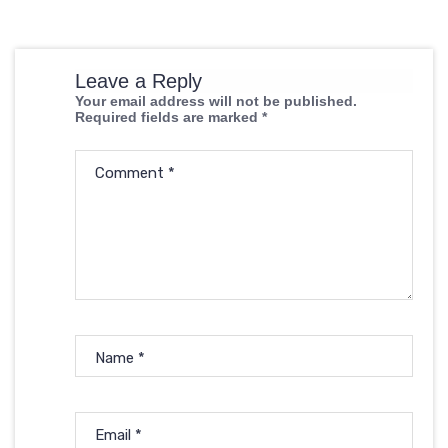
Leave a Reply
Your email address will not be published.
Required fields are marked
*
Comment
*
Name
*
Email
*