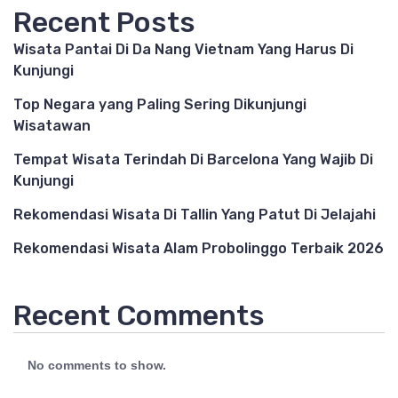
Recent Posts
Wisata Pantai Di Da Nang Vietnam Yang Harus Di
Kunjungi
Top Negara yang Paling Sering Dikunjungi
Wisatawan
Tempat Wisata Terindah Di Barcelona Yang Wajib Di
Kunjungi
Rekomendasi Wisata Di Tallin Yang Patut Di Jelajahi
Rekomendasi Wisata Alam Probolinggo Terbaik 2026
Recent Comments
No comments to show.