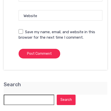
Website
Save my name, email, and website in this
browser for the next time I comment.
Search
Search