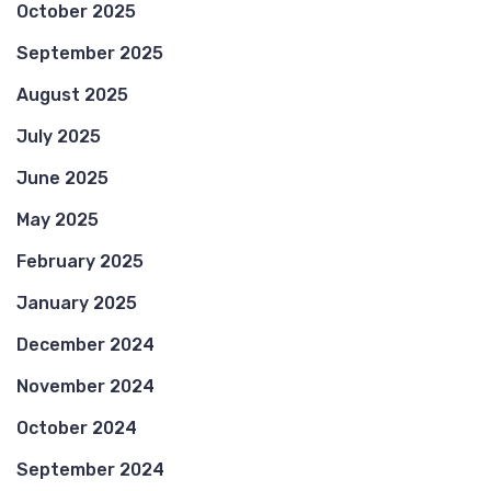
October 2025
September 2025
August 2025
July 2025
June 2025
May 2025
February 2025
January 2025
December 2024
November 2024
October 2024
September 2024