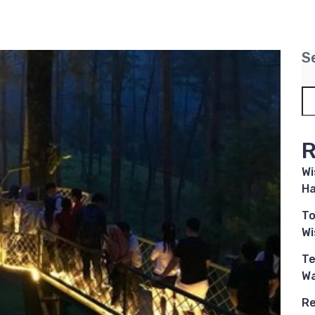
S
R
Wi
Ha
To
W
Te
Wa
Re