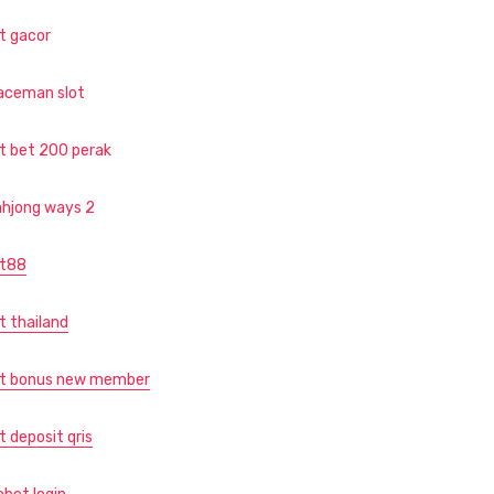
ot gacor
aceman slot
ot bet 200 perak
hjong ways 2
ot88
t thailand
ot bonus new member
t deposit qris