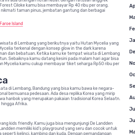
 ini ada ditengah hutan lebat dengan ratusan anggrek
Forest Ciloke kamu bisa membayar Rp 40 ribu per orang.
Ap
 nikmati taman pinus, jembatan gantung dan berbagai
Ma
Faroe Island
Fe
Ja
wisata di Lembang yang berikutnya yaitu Hutan Mycelia yang
Mycelia terkenal dengan konsep glow in the dark karena
D
nan dan bebatuan. Ketika kamu ke tempat wisata di Lembang
rtun. Sebaiknya kamu datang kesini pada malam hari agar bisa
N
 Mycelia kamu cukup membayar tiket seharga Rp50 ribu per
Oc
ca
S
isata di Lembang, Bandung yang bisa kamu bawa ke negara-
ional bernuansa pedesaan. Ada desa replika Korea yang mirip
Au
wa hanbok yang merupakan pakaian tradisional Korea Selaatn.
 hingga Afrika.
Ju
Ju
ang kids friendly. Kamu juga bisa mengunjungi De Landden
Landden memiliki kid’s playground yang seru dan cocok untuk
Ma
wa seperti kelinci, kambing dan kuda. Dengan pemandangan