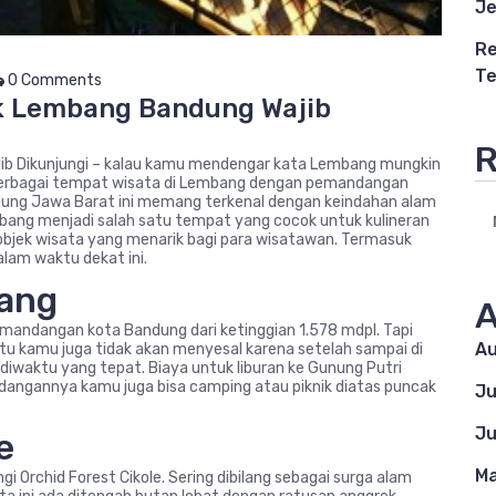
Je
Re
Te
0 Comments
k Lembang Bandung Wajib
R
ib Dikunjungi – kalau kamu mendengar kata Lembang mungkin
h berbagai tempat wisata di Lembang dengan pemandangan
dung Jawa Barat ini memang terkenal dengan keindahan alam
mbang menjadi salah satu tempat yang cocok untuk kulineran
 objek wisata yang menarik bagi para wisatawan. Termasuk
lam waktu dekat ini.
bang
A
mandangan kota Bandung dari ketinggian 1.578 mdpl. Tapi
Au
tu kamu juga tidak akan menyesal karena setelah sampai di
iwaktu yang tepat. Biaya untuk liburan ke Gunung Putri
dangannya kamu juga bisa camping atau piknik diatas puncak
Ju
Ju
e
Ma
i Orchid Forest Cikole. Sering dibilang sebagai surga alam