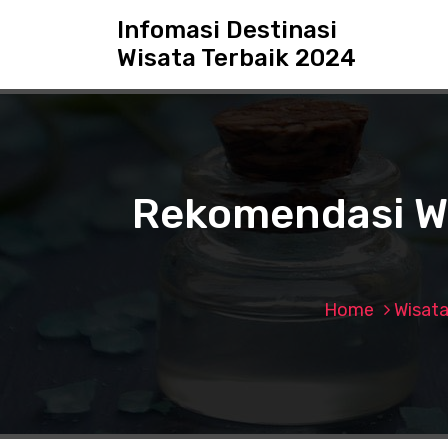
S
Infomasi Destinasi
k
Wisata Terbaik 2024
i
p
t
o
c
o
n
Rekomendasi Wi
t
e
n
t
Home
Wisat