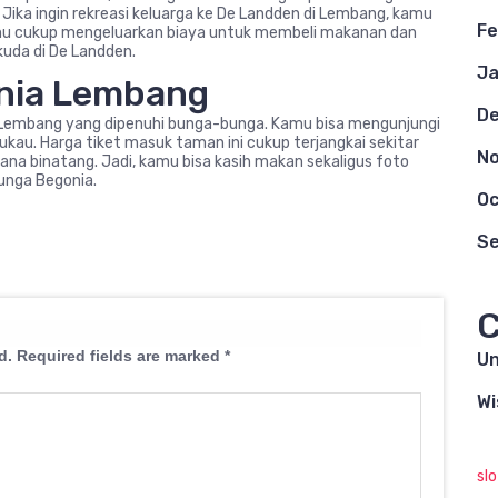
ka ingin rekreasi keluarga ke De Landden di Lembang, kamu
Fe
amu cukup mengeluarkan biaya untuk membeli makanan dan
kuda di De Landden.
Ja
nia Lembang
D
Lembang yang dipenuhi bunga-bunga. Kamu bisa mengunjungi
kau. Harga tiket masuk taman ini cukup terjangkai sekitar
N
hana binatang. Jadi, kamu bisa kasih makan sekaligus foto
unga Begonia.
Oc
S
C
d.
Required fields are marked
*
Un
Wi
sl