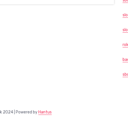
sb
sl
slo
rol
ba
sb
ik 2024 | Powered by
Hantus