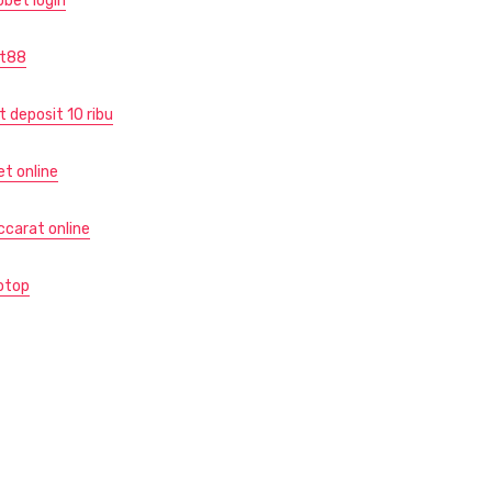
obet login
ot88
t deposit 10 ribu
et online
ccarat online
otop