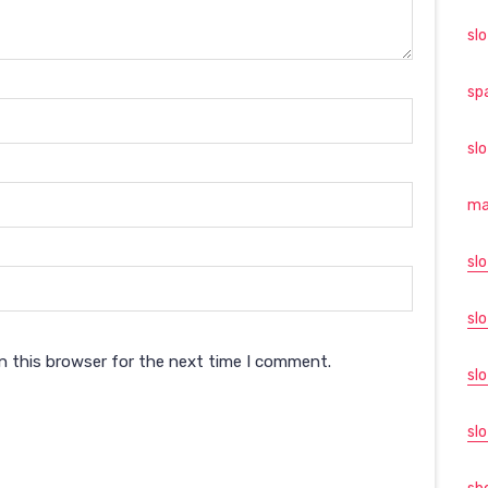
sl
sp
sl
ma
sl
slo
n this browser for the next time I comment.
sl
slo