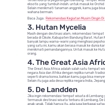
tersembunyi di pegunungan Bandung. Tempat wisata
eksotis yang tumbuh indah. untuk masuk ke Orchid 
Selain menikmati tanaman anggrek, kamu juga bisa
wahana bermain.
Baca Juga :
Rekomendasi Kegiatan Musim Dingin Di 
3. Hutan Mycelia
Masih dengan destinasi alam. rekomendasi tempat 
berada di Cikole, Kabupaten Bandung Barat. Hutan 
banyak lampu warna-warni yang menghiasi pepoho
yang satu ini, kamu akan berasa masuk ke dunia ka
menikmati pemandangannya. Untuk masuk ke Hutan
orang.
4. The Great Asia Afri
The Great Asia Africa adalah salah satu tempat w
negara Asia dan Afrika dengan replika rumah tradis
seperti drama korea, bahkan kamu juga bisa menye
Selain itu juga ada desa replika negara India, Jepang
5. De Landden
Jika ingin rekomendasi tempat wisata di Lembang y
termasuk destinasi wisata terbaru di Lembang, De 
anak-anak. Tidak hanya itu, ada juga berbagai sat