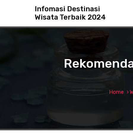
S
Infomasi Destinasi
k
Wisata Terbaik 2024
i
p
t
o
c
o
n
Rekomendas
t
e
n
t
Home
W