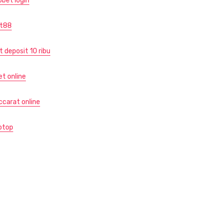
obet login
ot88
t deposit 10 ribu
et online
ccarat online
otop