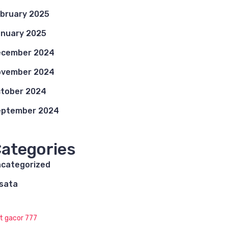
bruary 2025
nuary 2025
ecember 2024
ovember 2024
tober 2024
eptember 2024
ategories
categorized
sata
ot gacor 777