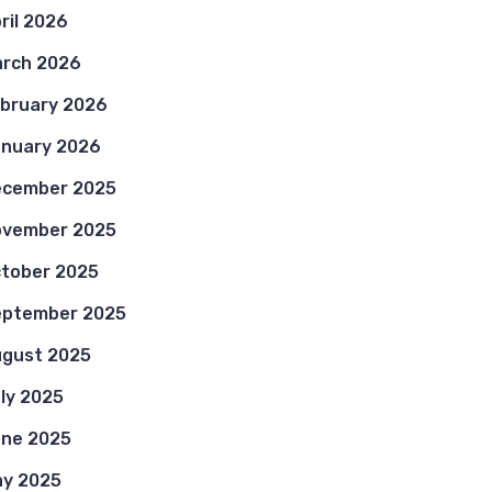
ril 2026
rch 2026
bruary 2026
nuary 2026
ecember 2025
ovember 2025
tober 2025
eptember 2025
gust 2025
ly 2025
ne 2025
y 2025