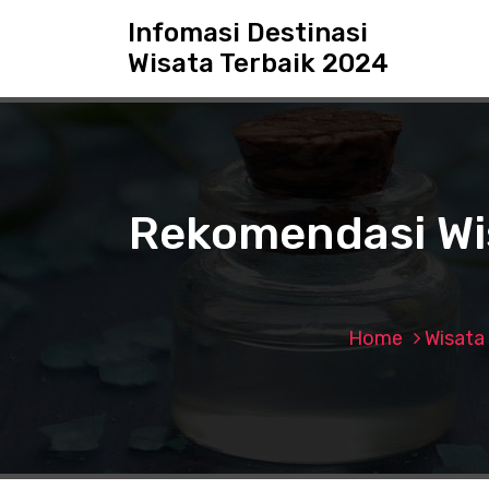
S
Infomasi Destinasi
k
Wisata Terbaik 2024
i
p
t
o
c
o
n
Rekomendasi Wi
t
e
n
t
Home
Wisata