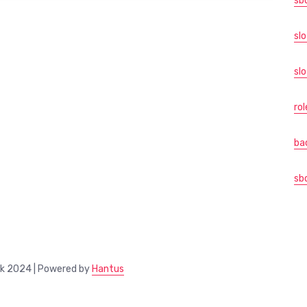
sb
sl
slo
rol
ba
sb
ik 2024 | Powered by
Hantus