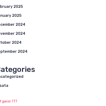
bruary 2025
nuary 2025
ecember 2024
ovember 2024
tober 2024
eptember 2024
ategories
categorized
sata
ot gacor 777