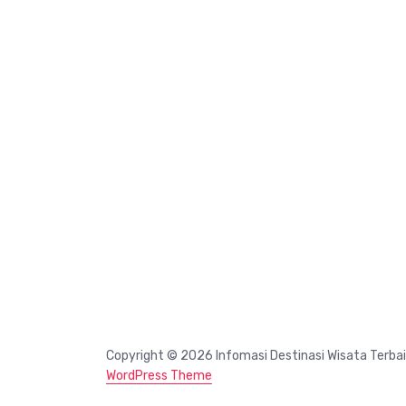
Copyright © 2026 Infomasi Destinasi Wisata Terba
WordPress Theme