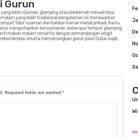
i Gurun
Fe
a yang lebih nyaman, glamping atau berkemah mewah bisa
 semalam yang lebih tradisional pengalaman ini menawarkan
Ja
C, tempat tidur nyaman dan bahkan kamar mandi pribadi, Kamu
 harus mengorbankan kenyamanan. beberapa tempat glamping
D
erti makan malam romantis dengan pemandangan langit
a rekomendasi wisata menyenangkan gurun pasir Dubai wajib
N
Oc
S
C
d.
Required fields are marked
*
Un
Wi
sl