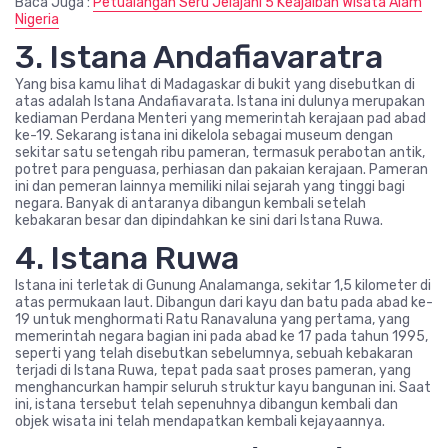
Baca Juga :
Petualangan Seru Jelajahi 5 Keajaiban Wisata Alam
Nigeria
3. Istana Andafiavaratra
Yang bisa kamu lihat di Madagaskar di bukit yang disebutkan di
atas adalah Istana Andafiavarata. Istana ini dulunya merupakan
kediaman Perdana Menteri yang memerintah kerajaan pad abad
ke-19. Sekarang istana ini dikelola sebagai museum dengan
sekitar satu setengah ribu pameran, termasuk perabotan antik,
potret para penguasa, perhiasan dan pakaian kerajaan. Pameran
ini dan pemeran lainnya memiliki nilai sejarah yang tinggi bagi
negara. Banyak di antaranya dibangun kembali setelah
kebakaran besar dan dipindahkan ke sini dari Istana Ruwa.
4. Istana Ruwa
Istana ini terletak di Gunung Analamanga, sekitar 1,5 kilometer di
atas permukaan laut. Dibangun dari kayu dan batu pada abad ke-
19 untuk menghormati Ratu Ranavaluna yang pertama, yang
memerintah negara bagian ini pada abad ke 17 pada tahun 1995,
seperti yang telah disebutkan sebelumnya, sebuah kebakaran
terjadi di Istana Ruwa, tepat pada saat proses pameran, yang
menghancurkan hampir seluruh struktur kayu bangunan ini. Saat
ini, istana tersebut telah sepenuhnya dibangun kembali dan
objek wisata ini telah mendapatkan kembali kejayaannya.