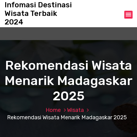
S
Infomasi Destinasi
k
Wisata Terbaik
i
2024
p
t
o
c
o
n
Rekomendasi Wisata
t
e
Menarik Madagaskar
n
t
2025
Home
Wisata
Rekomendasi Wisata Menarik Madagaskar 2025