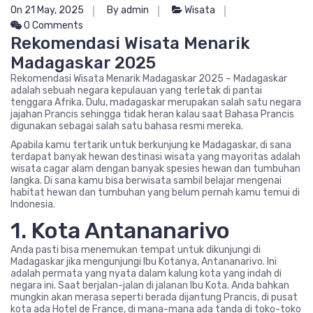
On 21 May, 2025
By admin
Wisata
0 Comments
Rekomendasi Wisata Menarik
Madagaskar 2025
Rekomendasi Wisata Menarik Madagaskar 2025 – Madagaskar
adalah sebuah negara kepulauan yang terletak di pantai
tenggara Afrika. Dulu, madagaskar merupakan salah satu negara
jajahan Prancis sehingga tidak heran kalau saat Bahasa Prancis
digunakan sebagai salah satu bahasa resmi mereka.
Apabila kamu tertarik untuk berkunjung ke Madagaskar, di sana
terdapat banyak hewan destinasi wisata yang mayoritas adalah
wisata cagar alam dengan banyak spesies hewan dan tumbuhan
langka. Di sana kamu bisa berwisata sambil belajar mengenai
habitat hewan dan tumbuhan yang belum pernah kamu temui di
Indonesia.
1. Kota Antananarivo
Anda pasti bisa menemukan tempat untuk dikunjungi di
Madagaskar jika mengunjungi Ibu Kotanya, Antananarivo. Ini
adalah permata yang nyata dalam kalung kota yang indah di
negara ini. Saat berjalan-jalan di jalanan Ibu Kota. Anda bahkan
mungkin akan merasa seperti berada dijantung Prancis, di pusat
kota ada Hotel de France, di mana-mana ada tanda di toko-toko