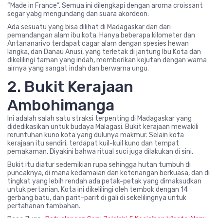
“Made in France”. Semua ini dilengkapi dengan aroma croissant
segar yabg mengundang dan suara akordeon.
Ada sesuatu yang bisa dilihat di Madagaskar dan dari
pemandangan alam ibu kota. Hanya beberapa kilometer dan
Antananarivo terdapat cagar alam dengan spesies hewan
langka, dan Danau Anusi, yang terletak di jantung Ibu Kota dan
dikelilingi taman yang indah, memberikan kejutan dengan warna
airnya yang sangat indah dan berwarna ungu.
2. Bukit Kerajaan
Ambohimanga
Ini adalah salah satu straksi terpenting di Madagaskar yang
didedikasikan untuk budaya Malagasi. Bukit kerajaan mewakili
reruntuhan kuno kota yang dulunya makmur. Selain kota
kerajaan itu sendiri, terdapat kuil-kuil kuno dan tempat
pemakaman. Diyakini bahwa ritual suci juga dilakukan di sini.
Bukit itu diatur sedemikian rupa sehingga hutan tumbuh di
puncaknya, di mana kedamaian dan ketenangan berkuasa, dan di
tingkat yang lebih rendah ada petak-petak yang dimaksudkan
untuk pertanian. Kota ini dikelilingi oleh tembok dengan 14
gerbang batu, dan parit-parit di gali di sekelilingnya untuk
pertahanan tambahan.