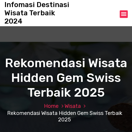
S
Infomasi Destinasi
k
Wisata Terbaik
i
2024
p
t
o
c
o
n
Rekomendasi Wisata
t
e
Hidden Gem Swiss
n
t
Terbaik 2025
Home
Wisata
Rekomendasi Wisata Hidden Gem Swiss Terbaik
2025