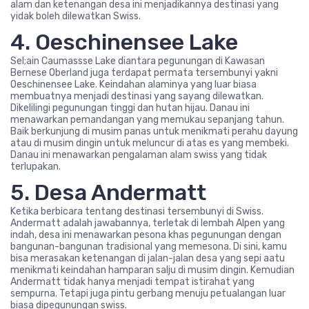
alam dan ketenangan desa ini menjadikannya destinasi yang
yidak boleh dilewatkan Swiss.
4. Oeschinensee Lake
Sel;ain Caumassse Lake diantara pegunungan di Kawasan
Bernese Oberland juga terdapat permata tersembunyi yakni
Oeschinensee Lake. Keindahan alaminya yang luar biasa
membuatnya menjadi destinasi yang sayang dilewatkan.
Dikelilingi pegunungan tinggi dan hutan hijau. Danau ini
menawarkan pemandangan yang memukau sepanjang tahun.
Baik berkunjung di musim panas untuk menikmati perahu dayung
atau di musim dingin untuk meluncur di atas es yang membeki.
Danau ini menawarkan pengalaman alam swiss yang tidak
terlupakan.
5. Desa Andermatt
Ketika berbicara tentang destinasi tersembunyi di Swiss.
Andermatt adalah jawabannya, terletak di lembah Alpen yang
indah, desa ini menawarkan pesona khas pegunungan dengan
bangunan-bangunan tradisional yang memesona. Di sini, kamu
bisa merasakan ketenangan di jalan-jalan desa yang sepi aatu
menikmati keindahan hamparan salju di musim dingin. Kemudian
Andermatt tidak hanya menjadi tempat istirahat yang
sempurna. Tetapi juga pintu gerbang menuju petualangan luar
biasa dipegunungan swiss.