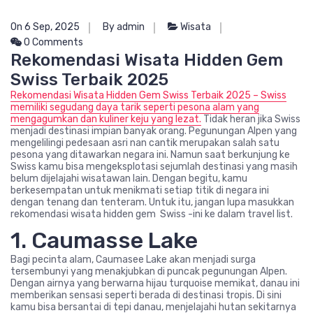
On 6 Sep, 2025
By admin
Wisata
0 Comments
Rekomendasi Wisata Hidden Gem
Swiss Terbaik 2025
Rekomendasi Wisata Hidden Gem Swiss Terbaik 2025 – Swiss
memiliki segudang daya tarik seperti pesona alam yang
mengagumkan dan kuliner keju yang lezat.
Tidak heran jika Swiss
menjadi destinasi impian banyak orang. Pegunungan Alpen yang
mengelilingi pedesaan asri nan cantik merupakan salah satu
pesona yang ditawarkan negara ini. Namun saat berkunjung ke
Swiss kamu bisa mengeksplotasi sejumlah destinasi yang masih
belum dijelajahi wisatawan lain. Dengan begitu, kamu
berkesempatan untuk menikmati setiap titik di negara ini
dengan tenang dan tenteram. Untuk itu, jangan lupa masukkan
rekomendasi wisata hidden gem Swiss -ini ke dalam travel list.
1. Caumasse Lake
Bagi pecinta alam, Caumasee Lake akan menjadi surga
tersembunyi yang menakjubkan di puncak pegunungan Alpen.
Dengan airnya yang berwarna hijau turquoise memikat, danau ini
memberikan sensasi seperti berada di destinasi tropis. Di sini
kamu bisa bersantai di tepi danau, menjelajahi hutan sekitarnya