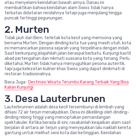
atau menyelami keindahan bawah airnya. Danau ini
membuktikan bahwa keindahan alam Swiss tidak hanya
terbatas didataran rendahnya tetapi juga menjulang hingga
puncak tertinggi pegunungan.
2. Murten
Tidak jauh dari Bern, terletak kota kecil yang memsona yang
bernama Murten. Dengan dinding kota tua yang masih utuh, kota
ini memancarkan peosna sejarah yang terpelihara dengan indah.
Saat berkunjung jelajahilah jalan beraspal berbatu. Kunjungi kastil
abad pertengahan dan nikmati suasana kota yang tenang. Perlu
diketahui, Murten tidak hanya menyuguhkan pesona autentik.
tapi juga kelezatan kuliner khas Swiss yang dapat dinikmati di
restoran tradisionalnya.
Baca Juga :
Destinasi Wisata Terumbu Karang Terbaik Yang Bisa
Kalian Kunjungi
3. Desa Lauterbrunen
Lauterbrunnen adalah desa kecll tersembunyi di lembah yang
dihiasi 72 air terjun menakjubkan. Desa ini dikelilingi oleh dinding-
dinding rebing tinggi yang menciptakan pemandangan
spektakuler. Ketika berada di sini, rasakanlah keajaiban alam saat
berjalan di antara air terjun yang menyejukkan lalu naiklah kereta
gantung untuk melihat seisi kota dari ketinggian. Keindahan