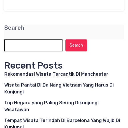
Search
Search
Recent Posts
Rekomendasi Wisata Tercantik Di Manchester
Wisata Pantai Di Da Nang Vietnam Yang Harus Di
Kunjungi
Top Negara yang Paling Sering Dikunjungi
Wisatawan
Tempat Wisata Terindah Di Barcelona Yang Wajib Di
Kunjungi