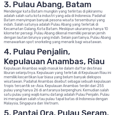
3. Pulau Abang, Batam
Mendengar kata Batam mungkin yang terlintas di pikiranmu
adalah salah satu kota industri yang ada di Indonesia. Padahal
Batam menyimpan banyak pesona wisata tersembunyi yang
indah. Salah satunya adalah Pulau Abang yang terletak di
Kecamatan Galang, Kota Batam. Meskipun ukurannya hanya 10
kilometer persegi. Pulau Abang dikenal memiliki perairan jernih
dengan lautan birunya yang indah. Selain pantainya, Pulau Abang
menawarkan spot snorkeling yang menarik bagi wisatawan.
4. Pulau Penjalin,
Kepulauan Anambas, Riau
Kepulauan Anambas wajib masuk ke dalam daftar destinasi
liburan selanjutnya. Kepulauan yang terletak di Kepulauan Riau ini
memiliki kecantikan luar biasa yang belum banyak diekspos
wisatawan. Padahal Anambas disebut sebagai sebuah kepulauan
tropis tercantik se-Asia. Kepulauan Anambas terdiri dari 255
pulau yang hanya 26 di antaranya berpenghuni. Kemudian salah
satu pulau yang wajib kamu datangi adalah Pulau Penjalin. Pulau
ini merupakan salah stau pulau tapal batas di Indonesia dengan
Malaysia, Singapura dan Vietnam.
5. Pantai Ora, Pulau Seram,