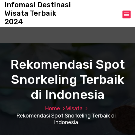
S
Infomasi Destinasi
k
Wisata Terbaik
i
2024
p
t
o
c
o
n
Rekomendasi Spot
t
e
Snorkeling Terbaik
n
t
di Indonesia
Home
Wisata
Rekomendasi Spot Snorkeling Terbaik di
Indonesia