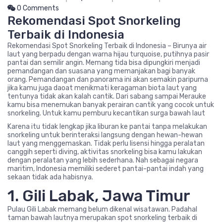
0 Comments
Rekomendasi Spot Snorkeling
Terbaik di Indonesia
Rekomendasi Spot Snorkeling Terbaik di Indonesia – Birunya air
laut yang berpadu dengan warna hijau turquoise, putihnya pasir
pantai dan semilir angin. Memang tida bisa dipungkiri menjadi
pemandangan dan suasana yang memanjakan bagi banyak
orang. Pemandangan dan panorama ini akan semakin paripurna
jika kamu juga daoat menikmati keragaman biota laut yang
tentunya tidak akan kalah cantik. Dari sabang sampai Merauke
kamu bisa menemukan banyak perairan cantik yang cocok untuk
snorkeling. Untuk kamu pemburu kecantikan surga bawah laut
Karena itu tidak lengkap jika liburan ke pantai tanpa melakukan
snorkeling untuk berinteraksi langsung dengan hewan-hewan
laut yang menggemaskan. Tidak perlu lisensi hingga peralatan
canggih seperti diving, aktivitas snorkeling bisa kamu lakukan
dengan peralatan yang lebih sederhana. Nah sebagai negara
maritim, Indonesia memiliki sederet pantai-pantai indah yang
sekaan tidak ada habisnya.
1. Gili Labak, Jawa Timur
Pulau Gili Labak memang belum dikenal wisatawan. Padahal
taman bawah lautnya merupakan spot snorkeling terbaik di