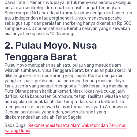
Jawa Timur. Menariknya, biaya untuk menyewa perahu sekaligus
peralatan snorkeling ditempat ini masih sangat terjangkau.
Snorkeling di Gili Labak dapat kamu lakukan dengan ikut open trip
atau independen atau pergi sendiri. Untuk menyewa perahu
sekaligus supir dan peralatan snorkeling hanya dikenakan Rp 500
sampai Rp 600 ribuan seharian. Perahu nelayan yang disewakan
biasanya berkapasitas 10-15 orang.
2. Pulau Moyo, Nusa
Tenggara Barat
Pulau Moyo merupakan salah satu pulau yang masuk dalam
wilayah sumbawa, Nusa Tenggara Barat. kemudian pulau kecil ini
dikelilingi oleh terumbu karang yang indah. Pantai dengan air
yang biru, pasir putih dan suasana yang tenang menjadi daya
tarik utama yang sangat menggoda. Tidak heran jika mendiang
Putri Diana pernah berlibur kemari. Meski lokasinya cukup jauh
dari Ibu Kota kabupaten Sumbawa, tetapi fasilitas wisata yang
ada dipulau ini tidak kalah dari tempat lain. Kamu bahkan bisa
menginao di resor mewah kelas internasional yaitu Amanwana.
Dengan pantainya yang indah, salah satu spot yang
direkomendasikan adalah Takat Sagele.
Baca Juga :
Rekomendasi Wisata Alam Wakatobi dan Terumbu
Karang Dunia