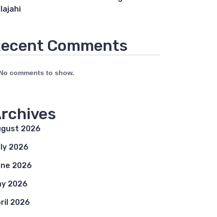
lajahi
ecent Comments
No comments to show.
rchives
gust 2026
ly 2026
ne 2026
y 2026
ril 2026