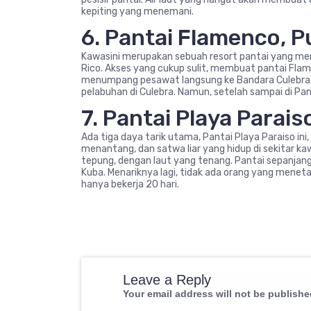
kepiting yang menemani.
6. Pantai Flamenco, P
Kawasini merupakan sebuah resort pantai yang mena
Rico. Akses yang cukup sulit, membuat pantai Fla
menumpang pesawat langsung ke Bandara Culebra, a
pelabuhan di Culebra. Namun, setelah sampai di Pan
7. Pantai Playa Parais
Ada tiga daya tarik utama, Pantai Playa Paraiso ini
menantang, dan satwa liar yang hidup di sekitar ka
tepung, dengan laut yang tenang. Pantai sepanjang 
Kuba. Menariknya lagi, tidak ada orang yang menet
hanya bekerja 20 hari.
Leave a Reply
Your email address will not be publishe