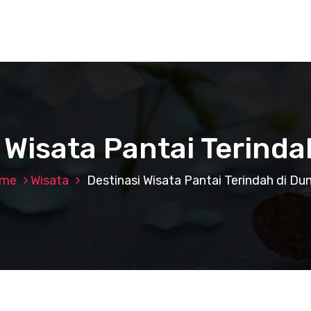
 Wisata Pantai Terinda
me
Wisata
Destinasi Wisata Pantai Terindah di Dun