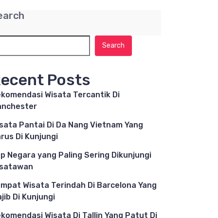
earch
Search
ecent Posts
komendasi Wisata Tercantik Di
nchester
sata Pantai Di Da Nang Vietnam Yang
rus Di Kunjungi
p Negara yang Paling Sering Dikunjungi
isatawan
mpat Wisata Terindah Di Barcelona Yang
jib Di Kunjungi
komendasi Wisata Di Tallin Yang Patut Di