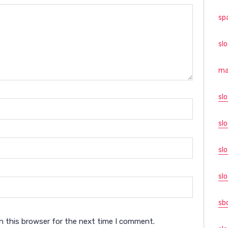
sp
sl
ma
sl
slo
sl
slo
sb
n this browser for the next time I comment.