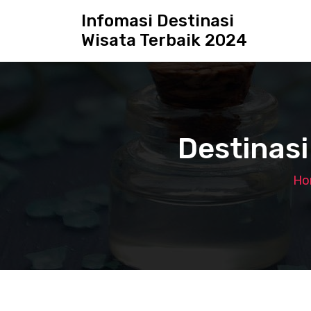
S
Infomasi Destinasi
k
Wisata Terbaik 2024
i
p
t
o
c
o
n
Destinasi
t
e
n
Ho
t