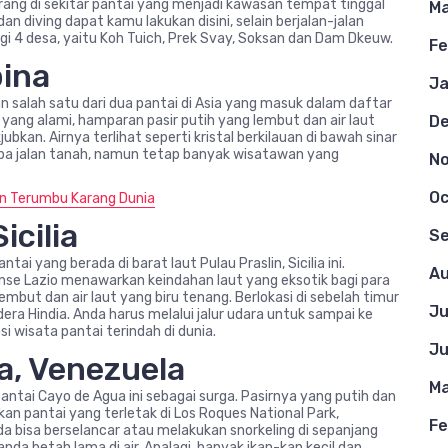
rang di sekitar pantai yang menjadi kawasan tempat tinggal
Ma
dan diving dapat kamu lakukan disini, selain berjalan-jalan
gi 4 desa, yaitu Koh Tuich, Prek Svay, Soksan dan Dam Dkeuw.
Fe
pina
Ja
akan salah satu dari dua pantai di Asia yang masuk dalam daftar
yang alami, hamparan pasir putih yang lembut dan air laut
D
an. Airnya terlihat seperti kristal berkilauan di bawah sinar
rupa jalan tanah, namun tetap banyak wisatawan yang
N
Oc
n Terumbu Karang Dunia
icilia
S
i yang berada di barat laut Pulau Praslin, Sicilia ini.
Au
 Anse Lazio menawarkan keindahan laut yang eksotik bagi para
mbut dan air laut yang biru tenang. Berlokasi di sebelah timur
Ju
a Hindia. Anda harus melalui jalur udara untuk sampai ke
i wisata pantai terindah di dunia.
Ju
a, Venezuela
Ma
ai Cayo de Agua ini sebagai surga. Pasirnya yang putih dan
kan pantai yang terletak di Los Roques National Park,
Fe
da bisa berselancar atau melakukan snorkeling di sepanjang
nda betah lama di air. Apalagi, banyak ikan-kan kecil dan