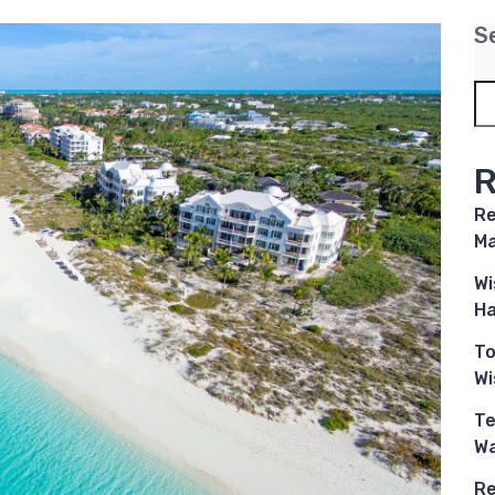
S
R
Re
Ma
Wi
Ha
To
W
Te
Wa
Re