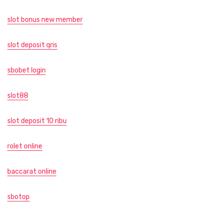
slot bonus new member
slot deposit qris
sbobet login
slot88
slot deposit 10 ribu
rolet online
baccarat online
sbotop