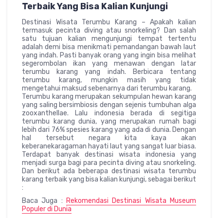
Terbaik Yang Bisa Kalian Kunjungi
Destinasi Wisata Terumbu Karang – Apakah kalian
termasuk pecinta diving atau snorkeling? Dan salah
satu tujuan kalian mengunjungi tempat tertentu
adalah demi bisa menikmati pemandangan bawah laut
yang indah. Pasti banyak orang yang ingin bisa melihat
segerombolan ikan yang menawan dengan latar
terumbu karang yang indah. Berbicara tentang
terumbu karang, mungkin masih yang tidak
mengetahui maksud sebenarnya dari terumbu karang.
Terumbu karang merupakan sekumpulan hewan karang
yang saling bersimbiosis dengan sejenis tumbuhan alga
zooxanthellae. Lalu indonesia berada di segitiga
terumbu karang dunia, yang merupakan rumah bagi
lebih dari 76% spesies karang yang ada di dunia. Dengan
hal tersebut negara kita kaya akan
keberanekaragaman hayati laut yang sangat luar biasa.
Terdapat banyak destinasi wisata indonesia yang
menjadi surga bagi para pecinta diving atau snorkeling.
Dan berikut ada beberapa destinasi wisata terumbu
karang terbaik yang bisa kalian kunjungi, sebagai berikut
:
Baca Juga :
Rekomendasi Destinasi Wisata Museum
Populer di Dunia