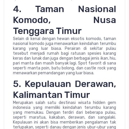
4. Taman Nasional
Komodo, Nusa
Tenggara Timur
Selain di kenal dengan hewan eksotis komodo, taman
nasional komodo juga menawarkan keindahan terumbu
karang yang luar biasa. Perairan di sekitar pulau
tesebut menjadi rumah bagi ratusan spesies karang
keras dan lunak dan juga dengan berbagai jenis ikan, hiu,
pari manta dan masih banyak lagi. Spot favorit di sana
seperti manta poin, batu bolong, dan castle rock yang
menawarkan pemandangan yang luar biasa.
5. Kepulauan Derawan,
Kalimantan Timur
Merupakan salah satu destinasi wisata hidden gem
indonesia yang memiliki keindahan terumbu karang
yang memukau. Dengan terdiri dari beberapa pulau,
seperti maratua, kakaban, derawan, dan sangalaki.
Kepulauan ini akan bisa memberikan pengalaman tak
terlupakan, seperti danau dengan jenis ubur-ubur yang