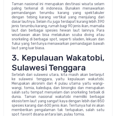
Taman nasional ini merupakan destinasi wisata selam
paling terkenal di indonesia. Bunaken menawarkan
pemandangan terumbu karang yang spektakuler
dengan tebing karang vertikal yang menjulang dari
dasar lautnya. Selain itu juga terdapat kurang lebih 390
jenis terumbu karang, rumah bagi 90 jenis ikan, mamalia
laut dan berbagai spesies hewan laut lainnya. Para
wisatawan akan bisa melakukan scuba diving atau
snorkeling di berbagai spot, seperti siladen, lekuan dan
fukui yang tentunya menawarkan pemandagan bawah
laut yang luar biasa.
3. Kepulauan Wakatobi,
Sulawesi Tenggara
Setelah dari sulawesi utara, kita masih akan berlanjut
ke sulawesi tenggara, yaitu kepulauan wakatobi.
Merupakan akronim dari 4 pulau utama yaitu wangi-
wangi, tomia, kaledupa, dan binongko dan merupakan
salah satu tempat menyelam dan snorkeling terbaik di
dunia. Taman nasional wakatobi memiliki berbagai
ekosistem laut yang sangat kaya dengan lebih dari 850
spesies karang dan 600 jenis ikan. Tentunya hal ini akan
memberikan pengalaman tak terlupakan, salah satu
spot favorit disana antara lain, pulau tomia.