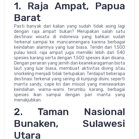
1. Raja Ampat, Papua
Barat
Pasti banyak dari kalian yang sudah tidak asing lagi
dengan raja ampat bukan? Merupakan salah satu
destinasi wisata di indonesia yang bahkan sudah
terkenal sampai ke mancannengara karena berbagai
keindahan alamnya yang luar biasa. Teridiri dari 1.500
pulau kecil, raja ampat juga memiliki lebih dari 540
spesies karang serta dengan 1.500 spesies ikan disana.
Dengan perairan yang jernih dan keanekaragaman biota
laut yang luar biasa, membuat aktivitas diving atau
snorkeling menjadi tidak terlupakan. Terdapat beberapa
destinasi terkenal yang sering di kunjungi disini, seperti
manta sandy, cape kri dan misool yang menawarkan
keindahan warna-warni terumbu karang, berbagai
spesies ikan sampai dengan pari manta yang
menakjubkan.
2. Taman Nasional
Bunaken, Sulawesi
Utara