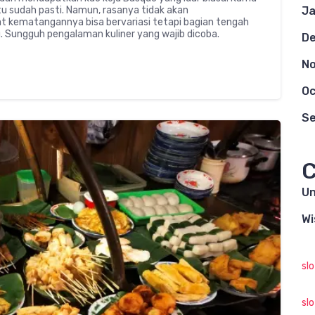
itu sudah pasti. Namun, rasanya tidak akan
Ja
t kematangannya bisa bervariasi tetapi bagian tengah
. Sungguh pengalaman kuliner yang wajib dicoba.
D
N
Oc
S
C
Un
Wi
sl
sl