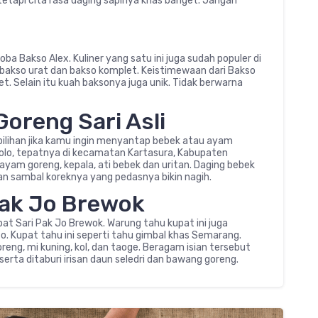
etapi cita rasa daging sapinya khas banget. Jangan
a Bakso Alex. Kuliner yang satu ini juga sudah populer di
bakso urat dan bakso komplet. Keistimewaan dari Bakso
. Selain itu kuah baksonya juga unik. Tidak berwarna
oreng Sari Asli
 pilihan jika kamu ingin menyantap bebek atau ayam
 Solo, tepatnya di kecamatan Kartasura, Kabupaten
yam goreng, kepala, ati bebek dan uritan. Daging bebek
 sambal koreknya yang pedasnya bikin nagih.
Pak Jo Brewok
at Sari Pak Jo Brewok. Warung tahu kupat ini juga
. Kupat tahu ini seperti tahu gimbal khas Semarang.
oreng, mi kuning, kol, dan taoge. Beragam isian tersebut
erta ditaburi irisan daun seledri dan bawang goreng.