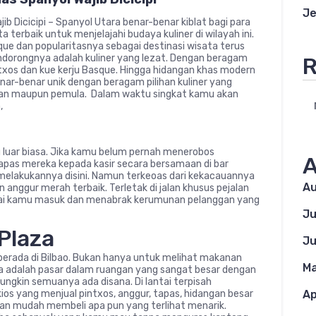
Je
b Dicicipi – Spanyol Utara benar-benar kiblat bagi para
a terbaik untuk menjelajahi budaya kuliner di wilayah ini.
ue dan popularitasnya sebagai destinasi wisata terus
endorongnya adalah kuliner yang lezat. Dengan beragam
R
ntxos dan kue kerju Basque. Hingga hidangan khas modern
enar-benar unik dengan beragam pilihan kuliner yang
aman maupun pemula. Dalam waktu singkat kamu akan
,
 luar biasa. Jika kamu belum pernah menerobos
A
pas mereka kepada kasir secara bersamaan di bar
elakukannya disini. Namun terkeoas dari kekacauannya
Au
an anggur merah terbaik. Terletak di jalan khusus pejalan
mpai kamu masuk dan menabrak kerumunan pelanggan yang
Ju
 Plaza
Ju
berada di Bilbao. Bukan hanya untuk melihat makanan
Ma
rnya adalah pasar dalam ruangan yang sangat besar dengan
. Mungkin semuanya ada disana. Di lantai terpisah
ios yang menjual pintxos, anggur, tapas, hidangan besar
Ap
ngan mudah membeli apa pun yang terlihat menarik.