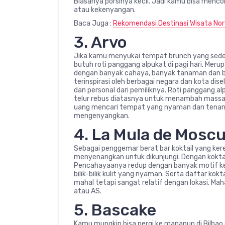
Biasanya porsinya kecil. Jadi kamu bisa me
atau kekenyangan.
Baca Juga :
Rekomendasi Destinasi Wisata Nor
3. Arvo
Jika kamu menyukai tempat brunch yang seder
butuh roti panggang alpukat di pagi hari. Mer
dengan banyak cahaya, banyak tanaman dan ba
terinspirasi oleh berbagai negara dan kota di
dan personal dari pemiliknya. Roti panggang a
telur rebus diatasnya untuk menambah massa
uang mencari tempat yang nyaman dan tenang
mengenyangkan.
4. La Mula de Mosc
Sebagai penggemar berat bar koktail yang kere
menyenangkan untuk dikunjungi. Dengan koktail 
Pencahayaanya redup dengan banyak motif keren
bilik-bilik kulit yang nyaman. Serta daftar ko
mahal tetapi sangat relatif dengan lokasi. Maha
atau AS.
5. Bascake
Kamu mungkin bisa pergi ke manapun di Bilbao