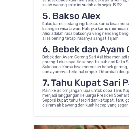
terletak pada kuahnya yang berwarna bening, t
salah warung soto ini sudah ada sejak 1939.
5. Bakso Alex
Kalau kamu sedang ingi bakso, kamu bisa mencob
kalangan wisatawan. Nah, jika kamu memesan 
Alex adalah rasa baksonya yang nendang banget
alias bening tetapi rasanya sangat tajam.
6. Bebek dan Ayam G
Bebek dan Ayam Goreng Sari Asli bisa menjadi
goreng. Lokasinya tidak begitu jauh dari Kota
Sukoharjo. Kamu bisa memesan bebek goreng, a
dan ayamnya terkenal empuk. Ditambah dengan
7. Tahu Kupat Sari 
Main ke Solom jangan lupa untuk coba Tahu Kup
menjadi langgangan keluarga Presiden Soeharto
Seporsi kupat tahu terdiri dari ketupat, tahu g
disiram air bawang dan kuah kecap yang segar s