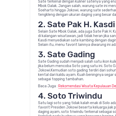
Sate terkenal dengan kuliner satenya yang en
Mbok Galak. Jangan salah, warung sate ini meru
Soeharto hingga Jokowi, warung sate sederhan
tengkleng dengan ukuran daging yang besar da
2. Sate Pak H. Kasdi
Selain Sate Mbok Galak, ada juga Sate Pak H. K
di kalangan wisatawan, jadi tidak heran jika s
Kasdi menyediakan sate kambing dengan daging
Selain itu, menu favorit lainnya diwarung ini
3. Sate Gading
Sate Gading sudah menjadi salah satu ikon kul
jika belum mencoba Soto yang satu ini. Soto Ga
Jokowi.Kemudian soto gading terdiri dari soh
kental dari kaldu ayam. Kuah beningnya segar 
sebagai topping tambahan.
Baca Juga :
Rekomendasi Wisata Kepulauan Dera
4. Soto Triwindu
Satu lagi soto yang tidak kalah enak di Solo a
favorit Presiden Jokowi beserta keluarga jiak
daging ayam, soto triwindu terkenal sebagai s