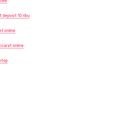
ot88
t deposit 10 ribu
et online
ccarat online
otop