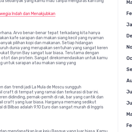
ncoba sebanyak yang kamu mau tanpa menguras kantong
Ma
Fe
wegia Indah dan Menakjubkan
Ja
hana. Arvo benar-benar tepat terkadang kita hanya
D
upakan kafe sarapan dan makan siang kecil yang nyaman
nyak pilihan kopi dan makanan. Setiap hidangan
N
seluruh dunia yang merupakan sentuhan yang sangat keren
lpukat Byron Bay sangat luar biasa. Terutama dengan
 otot dan protein. Sangat direkomendasikan untuk kamu
Oc
 untuk sarapan atau makan siang yang
S
u
Au
n dan trendi jadi La Mula de Moscu sungguh
Ju
craft di tempat yang ramai dan terkurasi di bar ini.
 didinding, pernak-pernih di rak, bar yang cantik dan
ktail craft yang luar biasa. Harganya memang sedikut
Ju
l di Bilbao adalah 9.10 Euro dan sangat murah di Inggris
Ma
Fe
 dan mendapatkan kue keju Basque yang luar biasa. Kamu