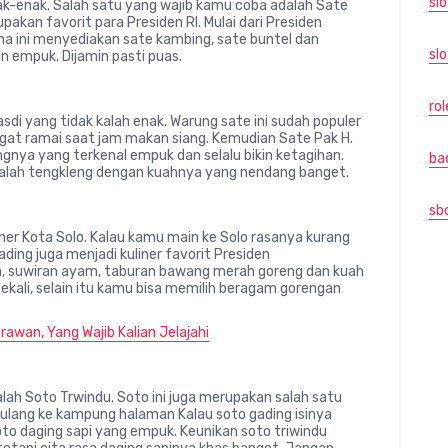
sl
ak-enak. Salah satu yang wajib kamu coba adalah Sate
pakan favorit para Presiden RI. Mulai dari Presiden
a ini menyediakan sate kambing, sate buntel dan
slo
n empuk. Dijamin pasti puas.
rol
asdi yang tidak kalah enak. Warung sate ini sudah populer
angat ramai saat jam makan siang. Kemudian Sate Pak H.
nya yang terkenal empuk dan selalu bikin ketagihan.
ba
 adalah tengkleng dengan kuahnya yang nendang banget.
sb
iner Kota Solo. Kalau kamu main ke Solo rasanya kurang
ding juga menjadi kuliner favorit Presiden
un, suwiran ayam, taburan bawang merah goreng dan kuah
sekali, selain itu kamu bisa memilih beragam gorengan
wan, Yang Wajib Kalian Jelajahi
dalah Soto Trwindu. Soto ini juga merupakan salah satu
 pulang ke kampung halaman Kalau soto gading isinya
oto daging sapi yang empuk. Keunikan soto triwindu