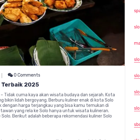
sp
sl
ma
sl
0 Comments
slo
 Terbaik 2025
sl
 – Tidak cuma kaya akan wisata budaya dan sejarah. Kota
g bikin lidah bergoyang. Berburu kuliner enak di kota Solo
nak dengan harga terjangkau yang bisa kamu temukan di
slo
atawan yang rela ke Solo hanya untuk wisata kulineran.
 Solo. Berikut adalah beberapa rekomendasi kuliner Solo
sb