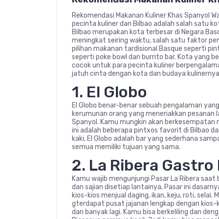
Rekomendasi Makanan Kuliner Khas Spanyol Waji
pecinta kuliner dan Bilbao adalah salah satu kot
Bilbao merupakan kota terbesar di Negara Basq
meningkat seiring waktu, salah satu faktor p
pilihan makanan tardisional Basque seperti pi
seperti poke bowl dan burrito bar. Kota yang b
cocok untuk para pecinta kuliner berpengal
jatuh cinta dengan kota dan budaya kulinernya
1. El Globo
El Globo benar-benar sebuah pengalaman yang
kerumunan orang yang meneriakkan pesanan la
Spanyol. Kamu mungkin akan berkesempatan m
ini adalah beberapa pintxos favorit di Bilbao d
kaki, El Globo adalah bar yang sederhana sa
semua memiliki tujuan yang sama.
2. La Ribera Gastro
Kamu wajib mengunjungi Pasar La Ribera saat 
dan sajian disetiap lantainya. Pasar ini dasa
kios-kios menjual daging, ikan, keju, roti, selai
gterdapat pusat jajanan lengkap dengan kios-k
dan banyak lagi. Kamu bisa berkeliling dan de