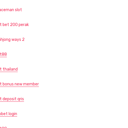
aceman slot
ot bet 200 perak
hjong ways 2
ot88
t thailand
ot bonus new member
t deposit qris
obet login