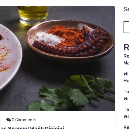
S
R
Re
Ma
Wi
Ha
To
W
Te
Wa
0 Comments
Re
s Spanyol Wajib Dicicipi