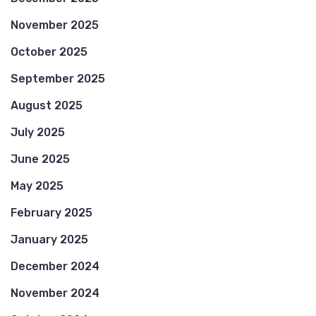
November 2025
October 2025
September 2025
August 2025
July 2025
June 2025
May 2025
February 2025
January 2025
December 2024
November 2024