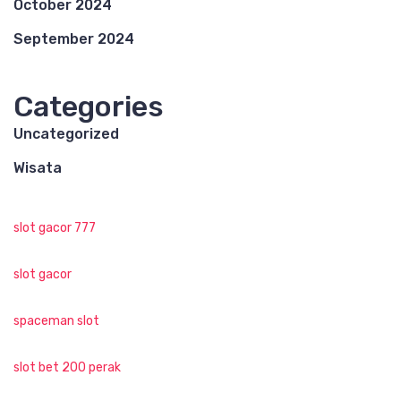
October 2024
September 2024
Categories
Uncategorized
Wisata
slot gacor 777
slot gacor
spaceman slot
slot bet 200 perak