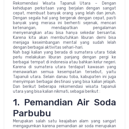
Rekomendasi Wisata Tapanuli Utara – Dengan
kehidupan perkotaan yang berjalan dengan sangat
cepat, membuat banyak orang yang lelah dan jenuh.
Dengan segala hal yang bergerak dengan cepat, pasti
banyak yang merasa ini berhenti sejenak, mencari
ketenangan, mendapatkan pengalaman
menyenangkan atau bisa hanya sekedar bersantai.
Karena kita akan membutuhkan liburan demi bisa
menjaga keseimbangan mental yang sudah lelah
dengan berbagai aktivitas sehari-hari.
Nah bagi kalian yang berada di sumatera utara tidak
perlu melakukan liburan panjang dengan pergi ke
berbagai tempat di indonesia atau bahkan kelur negeri.
Karena di sumatera utara terdapat kawasan yang
menawarkan semua kesempatan tersebut, yaitu
Tapanuli utara. Selain danau toba, kabupaten ini juga
menyimpan berbagai destinasi yang bisa kalian jelajah.
Dan berikut beberapa rekomendasi wisata tapanuli
utara yang bisa kalian nikmati, sebagai berikut :
1. Pemandian Air Soda
Parbubu
Merupakan salah satu keajaiban alam yang sangat
mengagumkan karena pemandian air soda merupakan