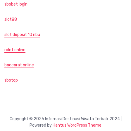
sbobet login
slot88
slot deposit 10 ribu
rolet online
baccarat online
sbotop
Copyright © 2026 Infomasi Destinasi Wisata Terbaik 2024 |
Powered by
Hantus WordPress Theme