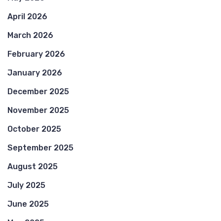
April 2026
March 2026
February 2026
January 2026
December 2025
November 2025
October 2025
September 2025
August 2025
July 2025
June 2025