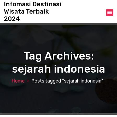
S
Infomasi Destinasi
k
Wisata Terbaik
i
2024
p
t
o
c
o
n
Tag Archives:
t
e
sejarah indonesia
n
t
Home
Posts tagged "sejarah indonesia"