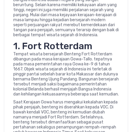
beruntung. Selain karena memiliki kekayaan alam yang
tinggi, negeri ini juga memiliki perjalanan sejarah yang
panjang. Mulai dari masa kejayaan kerajaan-kerajaan di
masa lampau hingga kejadian bersejarah modern
seperti perjuangan rakyat merebut kemerdekaan dari
tangan para penjajah, semuanya terarsip dengan baik di
berbagai tempat wisata sejarah di Indonesia.
1. Fort Rotterdam
Tempat wisata bersejarah Benteng Fort Rotterdam
dibangun pada masa kerajaan Gowa-Tallo. tepatnya
pada masa pemerintahan raya Gowa ke-9 di tahun
1667. Objek wisata sejarah di Indonesia ini terletak di
pinggir pantai sebelah barar kota Makassar dan dulunya
bernama Benteng Ujung Pandang. Bangunan bersejarah
tersebut menjadi saksi bagaimana pemerintahan
kolonial Belanda berhasil menjajah Bangsa Indonesia
dan kehilangan kekuasaannya beberapa saat kemudian.
Saat Kerajaan Gowa harus mengakui kekalahan kepada
pihak penjajah, benteng ini diserahkan kepada VOC. Di
bawah kendali VOC, benteng ini kemudian diubah
namanya menjadi Fort Rotterdam. Setelahnya,
benteng tersebut dimanfaatkan sebagai pusat
pertahanan sekalogus penampungan rempah-rempah