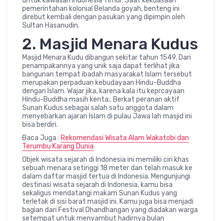
untuk kawasan Indonesia Timur. Saat kekuasaan
pemerintahan kolonial Belanda goyah, benteng ini
direbut kembali dengan pasukan yang dipimpin oleh
Sultan Hasanudin.
2. Masjid Menara Kudus
Masjid Menara Kudu dibangun sekitar tahun 1549. Dari
penampakannya yang unik saja dapat terlihat jika
bangunan tempat ibadah masyarakat Islam tersebut
merupakan perpaduan kebudayaan Hindu-Buddha
dengan Islam. Wajar jika, karena kala itu keprcayaan
Hindu-Buddha masih kenta;. Berkat peranan aktif
Sunan Kudus sebagai salah satu anggota dalam
menyebarkan ajaran Islam di pulau Jawa lah masjid ini
bisa berdiri.
Baca Juga :
Rekomendasi Wisata Alam Wakatobi dan
Terumbu Karang Dunia
Objek wisata sejarah di Indonesia ini memiliki ciri khas
sebuah menara setinggi 18 meter dan telah masuk ke
dalam daftar masjid tertua di Indonesia. Mengunjungi
destinasi wisata sejarah di Indonesia, kamu bisa
sekaligus mendatangi makam Sunan Kudus yang
terletak di sisi barat masjid ini. Kamu juga bisa menjadi
bagian dari Festival Dhandhangan yang diadakan warga
setempat untuk menyambut hadirnya bulan