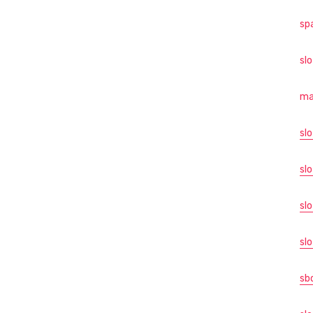
sp
sl
ma
sl
slo
sl
slo
sb