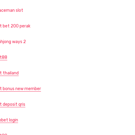
aceman slot
ot bet 200 perak
hjong ways 2
ot88
t thailand
ot bonus new member
t deposit qris
obet login