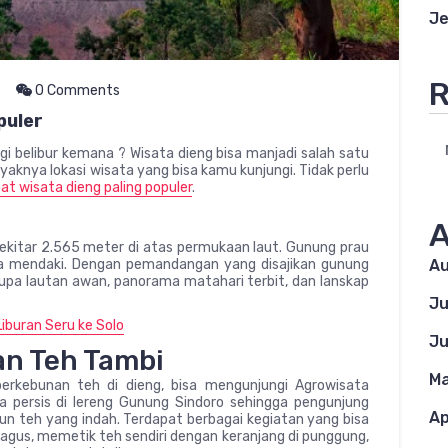
Je
R
0 Comments
puler
i belibur kemana ? Wisata dieng bisa manjadi salah satu
aknya lokasi wisata yang bisa kamu kunjungi. Tidak perlu
t wisata dieng paling populer
.
A
ekitar 2.565 meter di atas permukaan laut. Gunung prau
uka mendaki. Dengan pemandangan yang disajikan gunung
Au
upa lautan awan, panorama matahari terbit, dan lanskap
Ju
iburan Seru ke Solo
Ju
n Teh Tambi
Ma
perkebunan teh di dieng, bisa mengunjungi Agrowisata
a persis di lereng Gunung Sindoro sehingga pengunjung
Ap
 teh yang indah. Terdapat berbagai kegiatan yang bisa
 bagus, memetik teh sendiri dengan keranjang di punggung,