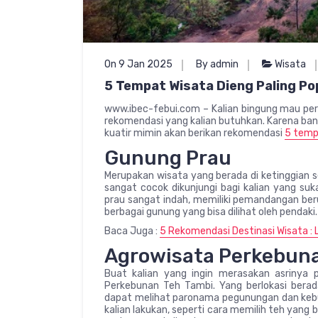
On 9 Jan 2025
By admin
Wisata
5 Tempat Wisata Dieng Paling Po
www.ibec-febui.com – Kalian bingung mau perg
rekomendasi yang kalian butuhkan. Karena bany
kuatir mimin akan berikan rekomendasi
5 tempa
Gunung Prau
Merupakan wisata yang berada di ketinggian s
sangat cocok dikunjungi bagi kalian yang s
prau sangat indah, memiliki pemandangan ber
berbagai gunung yang bisa dilihat oleh pendaki.
Baca Juga :
5 Rekomendasi Destinasi Wisata : L
Agrowisata Perkebuna
Buat kalian yang ingin merasakan asrinya 
Perkebunan Teh Tambi. Yang berlokasi berad
dapat melihat paronama pegunungan dan kebun
kalian lakukan, seperti cara memilih teh yang