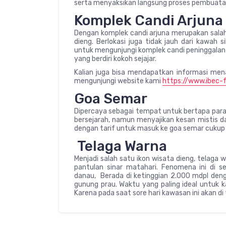
serta menyaksikan langsung proses pembuatan
Komplek Candi Arjuna
Dengan komplek candi arjuna merupakan salah
dieng. Berlokasi juga tidak jauh dari kawah 
untuk mengunjungi komplek candi peninggalan 
yang berdiri kokoh sejajar.
Kalian juga bisa mendapatkan informasi menar
mengunjungi website kami
https://www.ibec-
Goa Semar
Dipercaya sebagai tempat untuk bertapa para 
bersejarah, namun menyajikan kesan mistis da
dengan tarif untuk masuk ke goa semar cukup 
Telaga Warna
Menjadi salah satu ikon wisata dieng, telaga
pantulan sinar matahari. Fenomena ini di s
danau, Berada di ketinggian 2.000 mdpl denga
gunung prau. Waktu yang paling ideal untuk ka
Karena pada saat sore hari kawasan ini akan di 