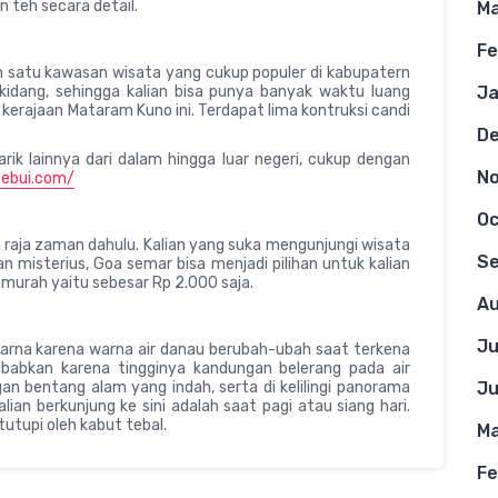
 teh secara detail.
Ma
Fe
 satu kawasan wisata yang cukup populer di kabupatern
sikidang, sehingga kalian bisa punya banyak waktu luang
Ja
kerajaan Mataram Kuno ini. Terdapat lima kontruksi candi
D
ik lainnya dari dalam hingga luar negeri, cukup dengan
N
febui.com/
Oc
raja zaman dahulu. Kalian yang suka mengunjungi wisata
S
n misterius, Goa semar bisa menjadi pilihan untuk kalian
murah yaitu sebesar Rp 2.000 saja.
Au
Ju
 warna karena warna air danau berubah-ubah saat terkena
ebabkan karena tingginya kandungan belerang pada air
n bentang alam yang indah, serta di kelilingi panorama
Ju
lian berkunjung ke sini adalah saat pagi atau siang hari.
tutupi oleh kabut tebal.
Ma
Fe