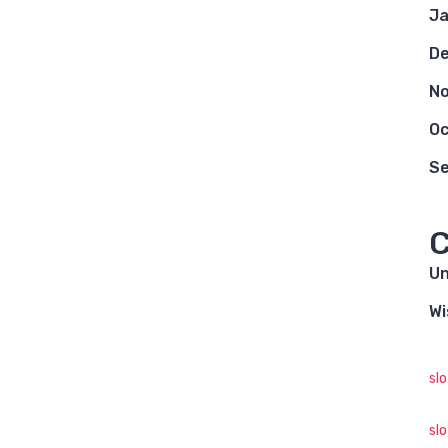
Ja
D
N
Oc
S
C
Un
Wi
sl
sl