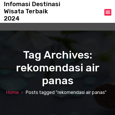
S
Infomasi Destinasi
k
Wisata Terbaik
i
2024
p
t
o
c
o
n
Tag Archives:
t
e
rekomendasi air
n
t
panas
Home
Posts tagged "rekomendasi air panas"