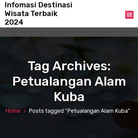
S
Infomasi Destinasi
k
Wisata Terbaik
i
2024
p
t
o
c
o
n
Tag Archives:
t
e
Petualangan Alam
n
t
Kuba
Home
Posts tagged "Petualangan Alam Kuba"