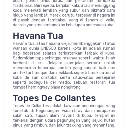
bulat, pohon pinus lurus, dan pertanian tembakau
tradisional. Bersepeda, berjalan kaki, atau menunggang
kuda melewati lembah yang subur dan nikmati cara
hidup yang lambat. Merek cerutu terbesar di negara ini
di pasok dengan tembakau yang di tanam di valle,
daerah yang melambangkan kehidupan pedesaan kuba.
Havana Tua
Havana tua, atau habana vieja, membanggakan status
warisan dunia UNESCO karena kota ini adalah rumah
bagi beberapa sejarah terlestarikan terbaik di kuba.
Sedemikian rupa sehingga rasanya seperti waktu telah
berhenti di sini. Jelajahi jalan-jalan berbatu untuk
menemukan beberapa contoh yang sangat baik dari
arsitektur baroque dan neoklasik seperti barok catedral
kuba de san cristobal serta situs-situs bersejarah
seperti bodeguita del medio, sebuah restoran tua
tempat hemingway biasa nongkrong.
Topes De Collantes
Topes de Collantes adalah kawasan pegunungan yang
terletak di Pegunungan Escambray dan merupakan
salah satu tujuan alam favorit di Kuba. Tempat ini
terkenal dengan udara pegunungan yang sejuk, hutan
pinus yang rimbun, dan jalur trekking yang menantang.