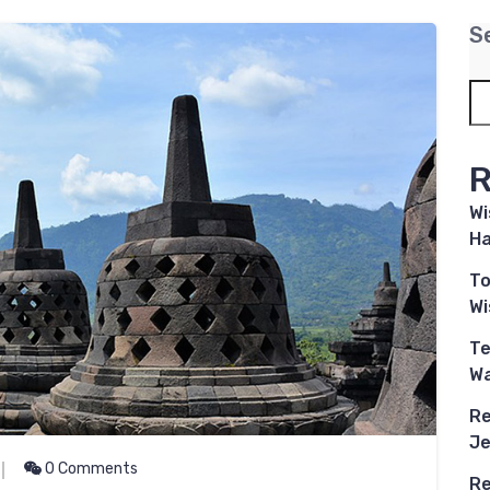
S
R
Wi
Ha
To
W
Te
Wa
Re
Je
0 Comments
Re