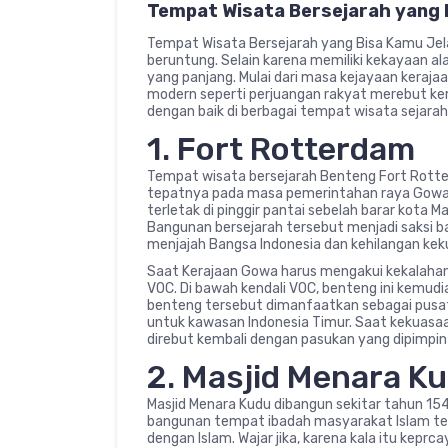
Tempat Wisata Bersejarah yang 
Tempat Wisata Bersejarah yang Bisa Kamu Jela
beruntung. Selain karena memiliki kekayaan alam
yang panjang. Mulai dari masa kejayaan keraja
modern seperti perjuangan rakyat merebut ke
dengan baik di berbagai tempat wisata sejarah 
1. Fort Rotterdam
Tempat wisata bersejarah Benteng Fort Rotte
tepatnya pada masa pemerintahan raya Gowa ke-
terletak di pinggir pantai sebelah barar kota
Bangunan bersejarah tersebut menjadi saksi b
menjajah Bangsa Indonesia dan kehilangan ke
Saat Kerajaan Gowa harus mengakui kekalahan 
VOC. Di bawah kendali VOC, benteng ini kemud
benteng tersebut dimanfaatkan sebagai pus
untuk kawasan Indonesia Timur. Saat kekuasaa
direbut kembali dengan pasukan yang dipimpin
2. Masjid Menara K
Masjid Menara Kudu dibangun sekitar tahun 154
bangunan tempat ibadah masyarakat Islam t
dengan Islam. Wajar jika, karena kala itu kepr