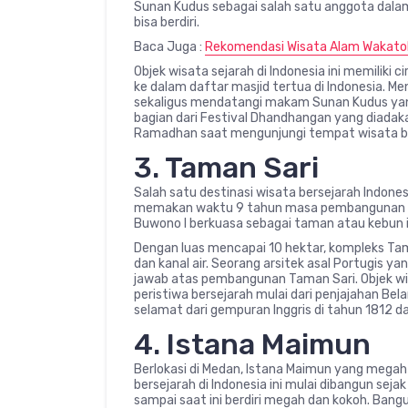
Sunan Kudus sebagai salah satu anggota dalam 
bisa berdiri.
Baca Juga :
Rekomendasi Wisata Alam Wakatob
Objek wisata sejarah di Indonesia ini memiliki
ke dalam daftar masjid tertua di Indonesia. Me
sekaligus mendatangi makam Sunan Kudus yang t
bagian dari Festival Dhandhangan yang diad
Ramadhan saat mengunjungi tempat wisata ber
3. Taman Sari
Salah satu destinasi wisata bersejarah Indone
memakan waktu 9 tahun masa pembangunan in
Buwono I berkuasa sebagai taman atau kebun 
Dengan luas mencapai 10 hektar, kompleks Tam
dan kanal air. Seorang arsitek asal Portugis y
jawab atas pembangunan Taman Sari. Objek wis
peristiwa bersejarah mulai dari penjajahan Be
selamat dari gempuran Inggris di tahun 1812 
4. Istana Maimun
Berlokasi di Medan, Istana Maimun yang megah 
bersejarah di Indonesia ini mulai dibangun seja
sampai saat ini berdiri megah dan kokoh. Bang