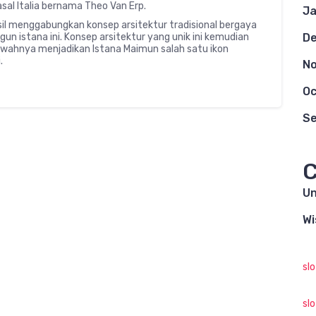
asal Italia bernama Theo Van Erp.
Ja
il menggabungkan konsep arsitektur tradisional bergaya
D
 istana ini. Konsep arsitektur yang unik ini kemudian
mewahnya menjadikan Istana Maimun salah satu ikon
.
N
Oc
S
C
Un
Wi
sl
sl