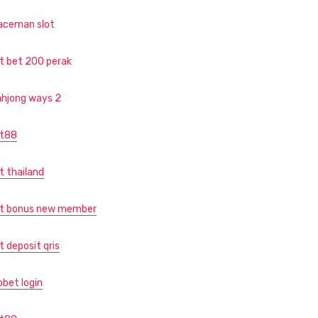
aceman slot
ot bet 200 perak
hjong ways 2
ot88
t thailand
ot bonus new member
t deposit qris
obet login