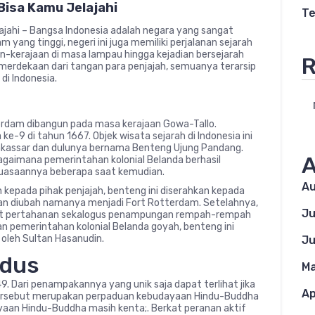
Bisa Kamu Jelajahi
Te
jahi – Bangsa Indonesia adalah negara yang sangat
 yang tinggi, negeri ini juga memiliki perjalanan sejarah
an-kerajaan di masa lampau hingga kejadian bersejarah
R
merdekaan dari tangan para penjajah, semuanya terarsip
di Indonesia.
rdam dibangun pada masa kerajaan Gowa-Tallo.
9 di tahun 1667. Objek wisata sejarah di Indonesia ini
 Makassar dan dulunya bernama Benteng Ujung Pandang.
A
agaimana pemerintahan kolonial Belanda berhasil
kuasaannya beberapa saat kemudian.
Au
kepada pihak penjajah, benteng ini diserahkan kepada
ian diubah namanya menjadi Fort Rotterdam. Setelahnya,
Ju
at pertahanan sekalogus penampungan rempah-rempah
n pemerintahan kolonial Belanda goyah, benteng ini
 oleh Sultan Hasanudin.
Ju
udus
Ma
9. Dari penampakannya yang unik saja dapat terlihat jika
Ap
ersebut merupakan perpaduan kebudayaan Hindu-Buddha
cayaan Hindu-Buddha masih kenta;. Berkat peranan aktif