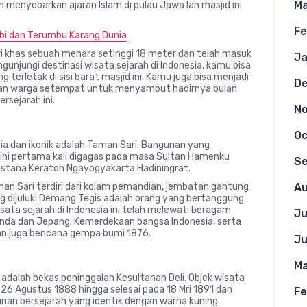
Ma
menyebarkan ajaran Islam di pulau Jawa lah masjid ini
Fe
i dan Terumbu Karang Dunia
 ciri khas sebuah menara setinggi 18 meter dan telah masuk
Ja
ngunjungi destinasi wisata sejarah di Indonesia, kamu bisa
erletak di sisi barat masjid ini. Kamu juga bisa menjadi
D
akan warga setempat untuk menyambut hadirnya bulan
sejarah ini.
N
Oc
sia dan ikonik adalah Taman Sari. Bangunan yang
i pertama kali digagas pada masa Sultan Hamenku
S
istana Keraton Ngayogyakarta Hadiningrat.
Au
an Sari terdiri dari kolam pemandian, jembatan gantung
ang dijuluki Demang Tegis adalah orang yang bertanggung
ata sejarah di Indonesia ini telah melewati beragam
Ju
landa dan Jepang. Kemerdekaan bangsa Indonesia, serta
dan juga bencana gempa bumi 1876.
Ju
Ma
adalah bekas peninggalan Kesultanan Deli. Objek wisata
k 26 Agustus 1888 hingga selesai pada 18 Mri 1891 dan
Fe
unan bersejarah yang identik dengan warna kuning