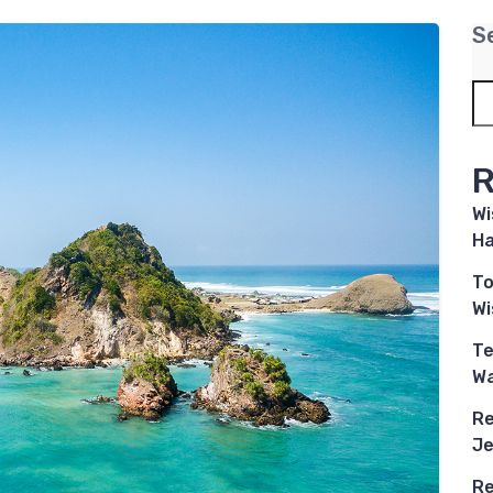
S
R
Wi
Ha
To
W
Te
Wa
Re
Je
Re