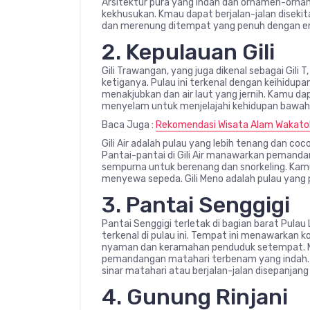
Arsitektur pura yang indah dan ornamen-orn
kekhusukan. Kmau dapat berjalan-jalan disek
dan merenung ditempat yang penuh dengan ener
2. Kepulauan Gili
Gili Trawangan, yang juga dikenal sebagai Gili T
ketiganya. Pulau ini terkenal dengan keihidup
menakjubkan dan air laut yang jernih. Kamu dap
menyelam untuk menjelajahi kehidupan bawah 
Baca Juga :
Rekomendasi Wisata Alam Wakatob
Gili Air adalah pulau yang lebih tenang dan co
Pantai-pantai di Gili Air manawarkan pemandan
sempurna untuk berenang dan snorkeling. Kamu 
menyewa sepeda. Gili Meno adalah pulau yang p
3. Pantai Senggigi
Pantai Senggigi terletak di bagian barat Pula
terkenal di pulau ini. Tempat ini menawarkan 
nyaman dan keramahan penduduk setempat. Memil
pemandangan matahari terbenam yang indah. K
sinar matahari atau berjalan-jalan disepanjang
4. Gunung Rinjani