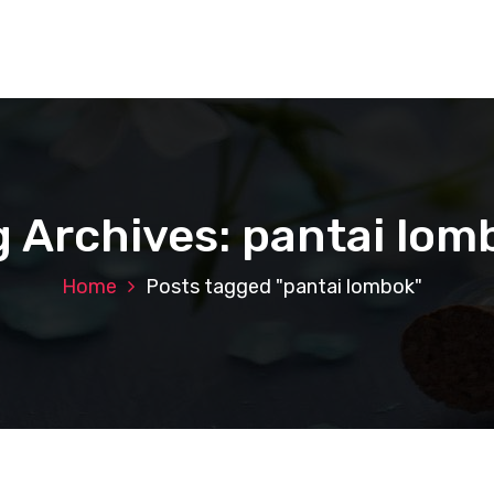
g Archives: pantai lom
Home
Posts tagged "pantai lombok"