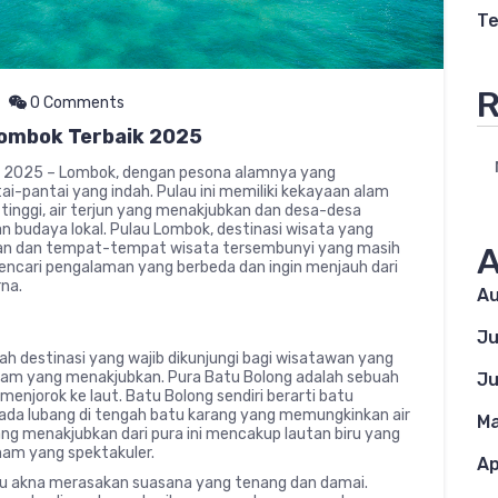
Te
R
0 Comments
Lombok Terbaik 2025
k 2025 – Lombok, dengan pesona alamnya yang
i-pantai yang indah. Pulau ini memiliki kekayaan alam
inggi, air terjun yang menakjubkan dan desa-desa
n budaya lokal. Pulau Lombok, destinasi wisata yang
an dan tempat-tempat wisata tersembunyi yang masih
A
mencari pengalaman yang berbeda dan ingin menjauh dari
na.
Au
Ju
lah destinasi yang wajib dikunjungi bagi wisatawan yang
alam yang menakjubkan. Pura Batu Bolong adalah sebuah
Ju
menjorok ke laut. Batu Bolong sendiri berarti batu
ada lubang di tengah batu karang yang memungkinkan air
Ma
ang menakjubkan dari pura ini mencakup lautan biru yang
enam yang spektakuler.
Ap
u akna merasakan suasana yang tenang dan damai.