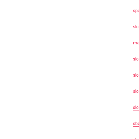
sp
sl
ma
sl
slo
sl
slo
sb