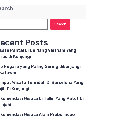
earch
Search
ecent Posts
sata Pantai Di Da Nang Vietnam Yang
rus Di Kunjungi
p Negara yang Paling Sering Dikunjungi
isatawan
mpat Wisata Terindah Di Barcelona Yang
jib Di Kunjungi
komendasi Wisata Di Tallin Yang Patut Di
lajahi
komendasi Wisata Alam Probolinggo