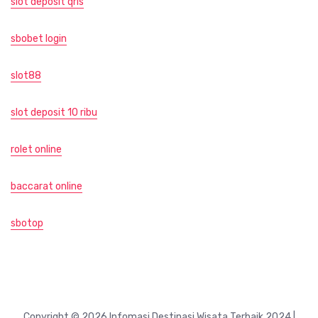
slot deposit qris
sbobet login
slot88
slot deposit 10 ribu
rolet online
baccarat online
sbotop
Copyright © 2026 Infomasi Destinasi Wisata Terbaik 2024 |