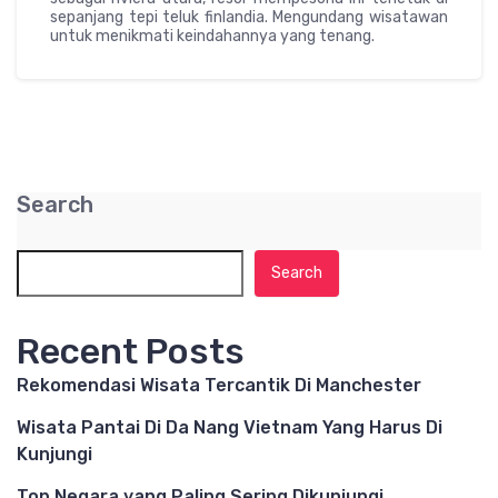
sepanjang tepi teluk finlandia. Mengundang wisatawan
untuk menikmati keindahannya yang tenang.
Search
Search
Recent Posts
Rekomendasi Wisata Tercantik Di Manchester
Wisata Pantai Di Da Nang Vietnam Yang Harus Di
Kunjungi
Top Negara yang Paling Sering Dikunjungi