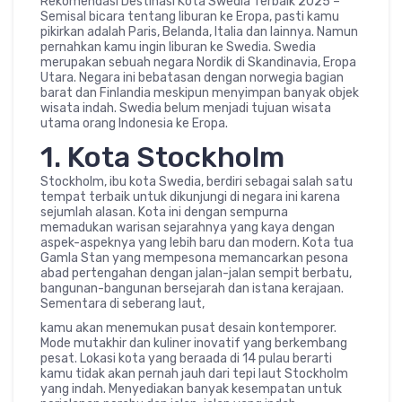
Rekomendasi Destinasi Kota Swedia Terbaik 2025 –
Semisal bicara tentang liburan ke Eropa, pasti kamu
pikirkan adalah Paris, Belanda, Italia dan lainnya. Namun
pernahkan kamu ingin liburan ke Swedia. Swedia
merupakan sebuah negara Nordik di Skandinavia, Eropa
Utara. Negara ini bebatasan dengan norwegia bagian
barat dan Finlandia meskipun menyimpan banyak objek
wisata indah. Swedia belum menjadi tujuan wisata
utama orang Indonesia ke Eropa.
1. Kota Stockholm
Stockholm, ibu kota Swedia, berdiri sebagai salah satu
tempat terbaik untuk dikunjungi di negara ini karena
sejumlah alasan. Kota ini dengan sempurna
memadukan warisan sejarahnya yang kaya dengan
aspek-aspeknya yang lebih baru dan modern. Kota tua
Gamla Stan yang mempesona memancarkan pesona
abad pertengahan dengan jalan-jalan sempit berbatu,
bangunan-bangunan bersejarah dan istana kerajaan.
Sementara di seberang laut,
kamu akan menemukan pusat desain kontemporer.
Mode mutakhir dan kuliner inovatif yang berkembang
pesat. Lokasi kota yang beraada di 14 pulau berarti
kamu tidak akan pernah jauh dari tepi laut Stockholm
yang indah. Menyediakan banyak kesempatan untuk