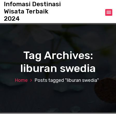
S
Infomasi Destinasi
k
Wisata Terbaik
i
2024
p
t
o
c
o
n
Tag Archives:
t
e
liburan swedia
n
t
Home
Posts tagged "liburan swedia"