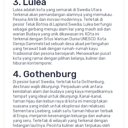
3. Lulea
Lulea adalah kota yang semarak di Swedia Utara
terkenal akan pemandangan alamnya yang memukau.
Pesona Arktik dan inovasi modernnya. Terletak di
pesisir Teluk Botnia di Lapland Swedia. Lulea berfungsi
sebagai gerbang menuju alam liar yang masih asli dan
warian Budaya yang unik dikawasan ini. K0ta ini
terkenal dengan Situs Warisan Dunia UNESCO. Kota
Gereja Gammelstad sebuah desa abad pertengahan
yang terawat baik dengan rumah-rumah kayu
tradisional dan pesona bersejarah. Menawarkan pusat
kota yang ramai dengan pilihan belanja, kuliner dan
hiburan kontemporer.
4. Gothenburg
Di pesisir barat Swedia, terletak kota Gothenburg,
destinasi wajib dikunjungi. Perpaduan unik antara
keindahan alam dan budaya yang kaya menjadikannya
tempat yang ideal untuk dikunjungi. Kanal-kanal,
taman hijau dan kebun raya di kota ini menciptakan
suasana yang indah untuk eksplorasi dan relaksasi.
Sementara Liseberg, salah satu taman hiburan terbaik
di Eropa, menjamin kesenangan keluarga dan wahana
yang seru. Terletak di wilayah yang terkenal dengan
hidangan lautnya. Pecinta kuliner akan terpukau oleh