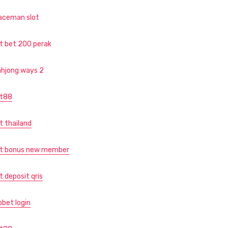
aceman slot
ot bet 200 perak
hjong ways 2
ot88
t thailand
ot bonus new member
t deposit qris
obet login