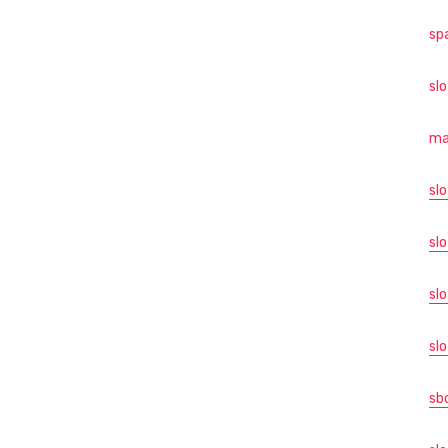
sp
sl
ma
sl
slo
sl
slo
sb