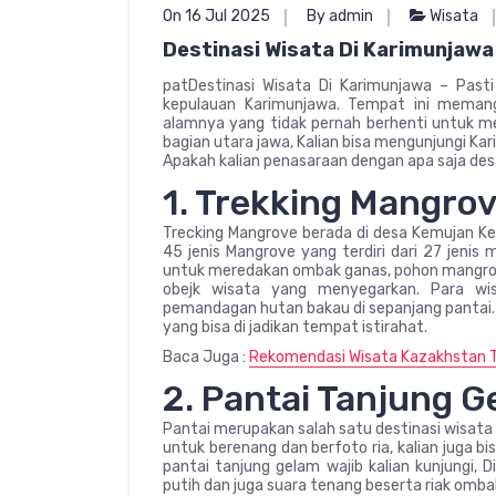
On 16 Jul 2025
By admin
Wisata
Destinasi Wisata Di Karimunjawa
patDestinasi Wisata Di Karimunjawa – Pasti
kepulauan Karimunjawa. Tempat ini memang
alamnya yang tidak pernah berhenti untuk m
bagian utara jawa, Kalian bisa mengunjungi Ka
Apakah kalian penasaraan dengan apa saja dest
1. Trekking Mangro
Trecking Mangrove berada di desa Kemujan Kec
45 jenis Mangrove yang terdiri dari 27 jenis 
untuk meredakan ombak ganas, pohon mangrove 
obejk wisata yang menyegarkan. Para wis
pemandagan hutan bakau di sepanjang pantai. 
yang bisa di jadikan tempat istirahat.
Baca Juga :
Rekomendasi Wisata Kazakhstan 
2. Pantai Tanjung G
Pantai merupakan salah satu destinasi wisata 
untuk berenang dan berfoto ria, kalian juga 
pantai tanjung gelam wajib kalian kunjungi, 
putih dan juga suara tenang beserta riak omba