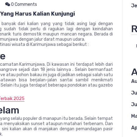
0 Comments
Je
 Yang Harus Kalian Kunjungi
 banyak dari kalian yang yang tidak asing lagi dengan
R
 sudah tidak perlu di ragukan lagi dengan keindahan
enarik turis demostik maupun mancan negara. Berada di
rimunjawa dengan jalur darat maupun udara.
inasi wisata di Karimunjawa sebagai berikut :
ve
amatan Karimunjawa. Di kawasan ini terdapat lebih dari
A
mangrove sejadi dan 18 jenis lainnya . Selain bermanfaat
atau pohon bakau ini juga di jadikan sebagai salah satu
atawan bisa berjalan-jalan santai sambil menikmati
Au
Selain itu juga terdapat beberapa pondokan atau gazebo
Ju
Terbaik 2025
Ju
elam
Ma
yang selalu populer di manapun itu berada. Selain tempat
bisa menyaksikan sunset ataupun matahari terbenam. Dan
Ap
Di sini kalian akan di manjakan dengan pemandagan pasir
k.