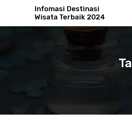
S
Infomasi Destinasi
k
Wisata Terbaik 2024
i
p
t
o
c
o
n
Ta
t
e
n
t