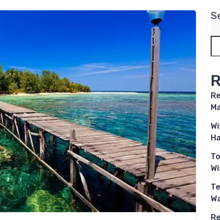
S
R
Re
Ma
Wi
Ha
To
W
Te
Wa
Re