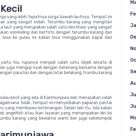
Ma
Kecil
Fe
urga yang lebih tepatnya surga bawah lautnya. Tempat ini
ir yang sangat indah. Terumbu karang yang mengitari
Ja
 laut yang merupakan salah satu destinasi yang sangat
kukan snorkeling dan berfoto dengan terumbu karang dan
D
 bisa ke pulau ini kalian bisa menggunakan kapal dari
N
Oc
yaitu hiu, rupanya menjadi salah satu objek wisata di
dan juga menguji nyali dengan berenang bersama dengan
S
to dengan para hiu dan dengan latar belakang trumbu karang
Au
Ju
 pulau kecil yang ada di Karimunjawa dan merupakan salah
 Bagaimana tidak, tempat ini menyediakan paparan pantai
Ju
iru yang membawa ketenangan. Selain lain itu, bila kalian
ok angelfish atau ikan layaran yang menampakan diri ke
Ma
erumbu karang yang bewarna warni dan juga sekelompok
Fe
Karimunjawa