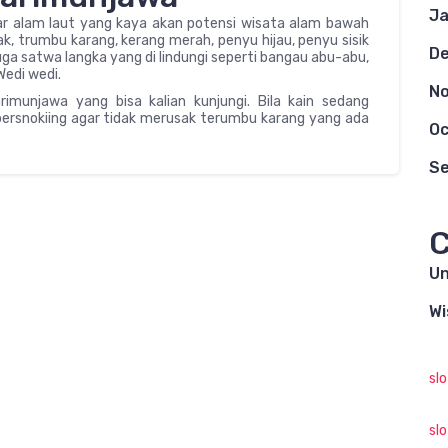
Ja
r alam laut yang kaya akan potensi wisata alam bawah
ak, trumbu karang, kerang merah, penyu hijau, penyu sisik
D
 juga satwa langka yang di lindungi seperti bangau abu-abu,
Wedi wedi.
N
rimunjawa yang bisa kalian kunjungi. Bila kain sedang
bersnokiing agar tidak merusak terumbu karang yang ada
Oc
S
C
Un
Wi
sl
sl