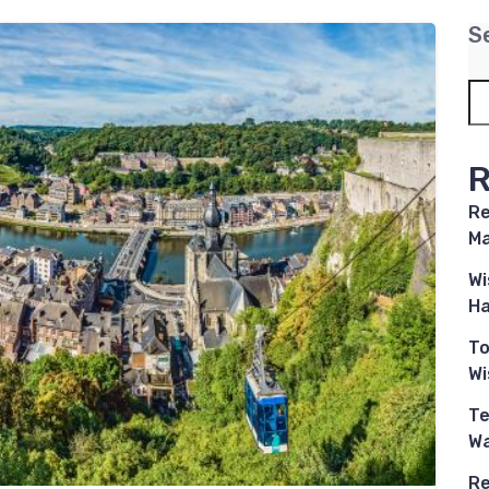
S
R
Re
Ma
Wi
Ha
To
W
Te
Wa
Re