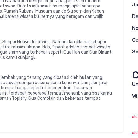
an istana kuno dengan beberapa galeri seni modern
Ja
awan. Di kota ini kamu bisa menjelajahi beberapa
tus, Rumah Rubens, Museum aan de Stroom dan Kebun
D
kenal karena wisata kulinernya yang beragam dan wajib
N
Oc
i Sungai Meuse di Provinsi. Namun dan dikenal sebagai
 ketika musim Liburan. Nah, Dinant adalah tempat wisata
S
ua alam yang terkenal, seperti Gua Han dan Gua Dinant,
rus kamu kunjungi.
C
 lembah yang tenang yang dibatasi oleh hutan yang
wisatawan dengan pesona dunia kunonya. Dan jalur-jalur
Un
i bunga-bunga seperti rhododendron. Tanaman
a ini, terdapat beberapa tempat menarik yang bisa kamu
Wi
, Taman Topiary, Gua Comblain dan beberapa tempat
sl
sl