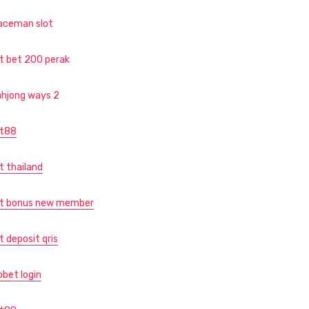
aceman slot
ot bet 200 perak
hjong ways 2
ot88
t thailand
ot bonus new member
t deposit qris
obet login