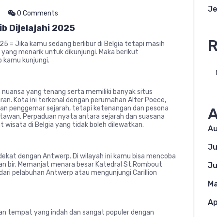
Je
0 Comments
b Dijelajahi 2025
R
025 = Jika kamu sedang berlibur di Belgia tetapi masih
ang menarik untuk dikunjungi. Maka berikut
b kamu kunjungi.
 nuansa yang tenang serta memiliki banyak situs
uran. Kota ini terkenal dengan perumahan Alter Poece,
i dan penggemar sejarah, tetapi ketenangan dan pesona
A
atawan. Perpaduan nyata antara sejarah dan suasana
t wisata di Belgia yang tidak boleh dilewatkan.
Au
Ju
ekat dengan Antwerp. Di wilayah ini kamu bisa mencoba
n bir. Memanjat menara besar Katedral St.Rombout
Ju
ri pelabuhan Antwerp atau mengunjungi Carillion
Ma
Ap
kan tempat yang indah dan sangat populer dengan