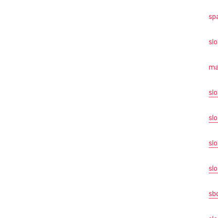
sp
sl
ma
sl
slo
sl
slo
sb