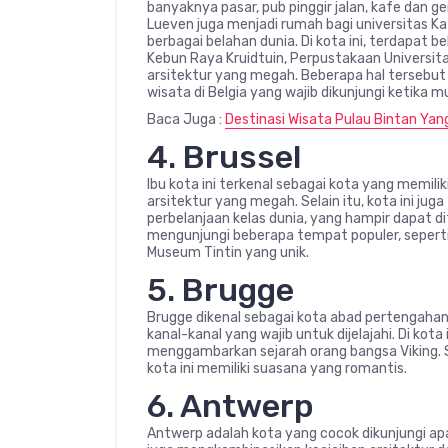
banyaknya pasar, pub pinggir jalan, kafe dan ge
Lueven juga menjadi rumah bagi universitas Ka
berbagai belahan dunia. Di kota ini, terdapat be
Kebun Raya Kruidtuin, Perpustakaan Universit
arsitektur yang megah. Beberapa hal terseb
wisata di Belgia yang wajib dikunjungi ketika m
Baca Juga :
Destinasi Wisata Pulau Bintan Yang
4. Brussel
Ibu kota ini terkenal sebagai kota yang memil
arsitektur yang megah. Selain itu, kota ini jug
perbelanjaan kelas dunia, yang hampir dapat dit
mengunjungi beberapa tempat populer, seperti
Museum Tintin yang unik.
5. Brugge
Brugge dikenal sebagai kota abad pertengaha
kanal-kanal yang wajib untuk dijelajahi. Di kota
menggambarkan sejarah orang bangsa Viking. 
kota ini memiliki suasana yang romantis.
6. Antwerp
Antwerp adalah kota yang cocok dikunjungi apab