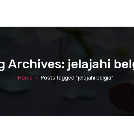
g Archives: jelajahi bel
Home
Posts tagged "jelajahi belgia"