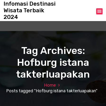
S
Infomasi Destinasi
k
Wisata Terbaik
i
2024
p
t
o
c
o
n
Tag Archives:
t
e
Hofburg istana
n
t
takterluapakan
Home
Posts tagged "Hofburg istana takterluapakan"