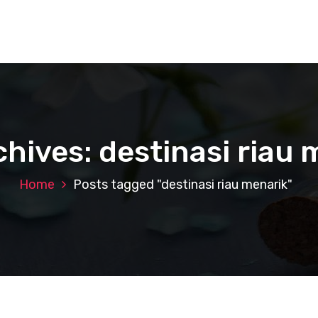
chives: destinasi riau 
Home
Posts tagged "destinasi riau menarik"