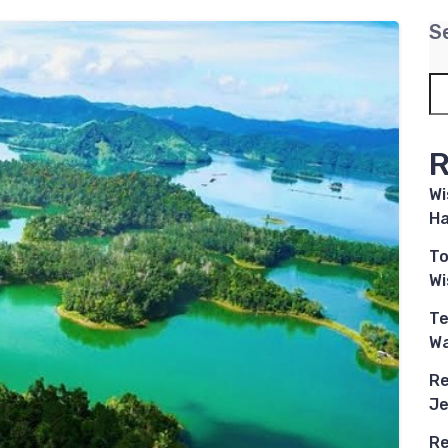
S
R
Wi
Ha
To
W
Te
Wa
Re
Je
Re