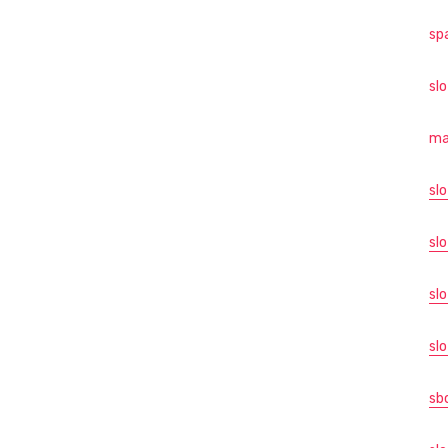
sp
sl
ma
sl
slo
sl
slo
sb