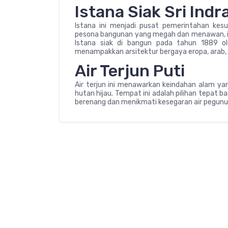
Istana Siak Sri Ind
Istana ini menjadi pusat pemerintahan kes
pesona bangunan yang megah dan menawan, ista
Istana siak di bangun pada tahun 1889 ole
menampakkan arsitektur bergaya eropa, arab,
Air Terjun Puti
Air terjun ini menawarkan keindahan alam yan
hutan hijau. Tempat ini adalah pilihan tepat 
berenang dan menikmati kesegaran air pegunung