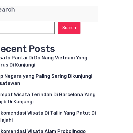
earch
Search
ecent Posts
sata Pantai Di Da Nang Vietnam Yang
rus Di Kunjungi
p Negara yang Paling Sering Dikunjungi
isatawan
mpat Wisata Terindah Di Barcelona Yang
jib Di Kunjungi
komendasi Wisata Di Tallin Yang Patut Di
lajahi
komendasi Wisata Alam Probolinggo